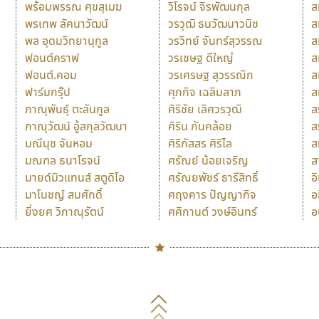
พร้อมพรรณ ศุขสุเมฆ
วิโรจน์ จิรพัฒนกุล
ส
พรเทพ ลัคนาวัฒน์
วรวุฒิ ธนวัฒนาวนิช
ส
พล อุดมวิทยานุกูล
วรวิทย์ จันทร์สุวรรณ
ส
ฟอนต์คราฟ
วรเชษฐ ดีใหญ่
ส
ฟอนต์.คอม
วรเศรษฐ สุวรรณิก
ส
ฟาร์มกรุ๊ป
ศุภกิจ เฉลิมลาภ
ส
ภาณุพันธุ์ ตะลันกูล
ศิริชัย เลิศวรวุฒิ
ส
ภาณุวัฒน์ อู้สกุลวัฒนา
ศิริน กันคล้อย
ส
มณีนุช จันหอม
ศิริภัสสร ศิริไล
ส
มณฑล ธนาโรจน์
ศรัณย์ น้อยเจริญ
ส
มายด์มิวแทนส์ สตูดิโอ
ศรัณยพัชร์ ธารีสิทธิ์
อ
มาโนชญ์ สมศักดิ์
ศฤงคาร ปัญญากิจ
อ
ยิ่งยศ วิภาณุรัตน์
ศศิกานต์ วงษ์อินทร์
อ
Naipol
TLWG
ช
O
Torsilp
ซ