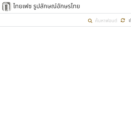
เริ่ม ไทยเฟซ นี้ขึ้นมา
เ
เป้าหมายที่ยังคงดำเนินไปอยู่ คือกา
ไม่ต่ำกว่า ๔๐๐ ฟอนต์ในระบบ หวังว่า 
ตัวอักษรมีหัวขมวด
แบบตัวการ์ตูน
ตัวอักษรไม่มีหัวขมวด
แบบตัวดิสเพลย์
9
A
B
C
D
E
F
ฟอนต์ยอดนิยม
แบบตัวประดิษฐ์
ฟอนต์ล้านดาวน์โหลด
ก
ข
ค
จ
ฉ
ช
แบบตัวพิกเซล
ซ
ฌ
ด
ต
ระบบปฏิบัติการ
แบบตัวพิมพ์ดีด
อัตลักษณ์องค์กร
แบบตัวมีเชิงฐาน
ผู้อ
คุณแ