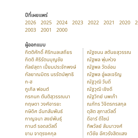
ปีที่เผยแพร่
2026
2025
2024
2023
2022
2021
2020
2
2003
2001
2000
ผู้ออกแบบ
กิตติศักดิ์ ศิริกมลเสถียร
ณัฐชนน สตันยสุวรรณ
กิตติ ศิริรัตนบุญชัย
ณัฐพล พุ่มห่วง
กัลย์สุดา เปี่ยมประจักพงษ์
ณัฐพล วัดอ่อน
กัลยาณมิตร นรรัตน์พุทธิ
ณัฐพล อู่ผลเจริญ
ก-ฮ
ณัฐวุฒิ วันดี
กูเกิล ฟอนต์
ณัฐวุฒิ เชิงดี
กรกนก ตันติสุวรรณนา
ณัฐวิทย์ นพเก้า
กฤษดา วงศ์อารยะ
ณภัทร วิจิตรกรสกุล
กษิดิศ ฉันทสัมพันธ์
ดุสิต สุภาสวัสดิ์
กาญจนา สงฆ์พันธุ์
ดีอาร์ ดีไซน์
กานต์ รอดสวัสดิ์
ทิพวัลย์ สัมนาวงศ์
ขาม จาตุรงคกุล
ทวีชัย อัศวรังสิตแสง