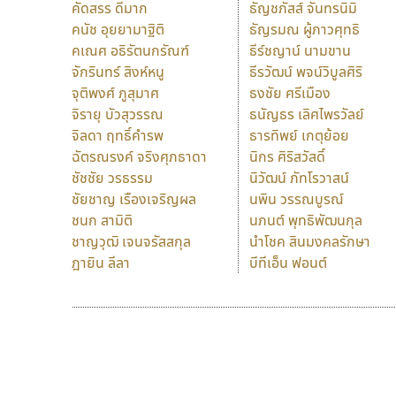
คัดสรร ดีมาก
ธัญชภัสส์ จันทรนิมิ
คนัช อุยยามาฐิติ
ธัญรมณ ผู้ภาวศุทธิ
คเณศ อธิรัตนกรัณฑ์
ธีร์ชญาน์ นามขาน
จักรินทร์ สิงห์หนู
ธีรวัฒน์ พจน์วิบูลศิริ
จุติพงศ์ ภูสุมาศ
ธงชัย ศรีเมือง
จิรายุ บัวสุวรรณ
ธนัญธร เลิศไพรวัลย์
จิลดา ฤทธิ์คำรพ
ธารทิพย์ เกตุย้อย
ฉัตรณรงค์ จริงศุภธาดา
นิกร ศิริสวัสดิ์
ชัชชัย วรธรรม
นิวัฒน์ ภัทโรวาสน์
ชัยชาญ เรืองเจริญผล
นพิน วรรณบูรณ์
ชนก สามิติ
นภนต์ พุทธิพัฒนกุล
ชาญวุฒิ เจนจรัสสกุล
นำโชค สินมงคลรักษา
ฎายิน ลีลา
บีทีเอ็น ฟอนต์
9 Fonts
F
A
Fontcraft