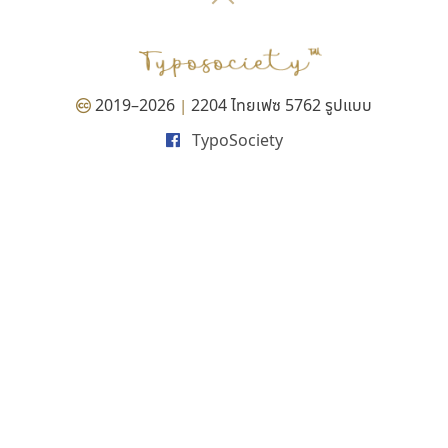
P
TS
PANI
Type Buthon
ฐ
PK
Typomancer
ฑ
PS
U
Q
UID
ด
2019–2026
2204 ไทยเฟซ 5762 รูปแบบ
|
R
UNK
ต
TypoSociety
S
UPC
ถ
Sarun’s
V
ท
SD
W
ธ
SOV
X
น
SP
Y
บ
Superstore
Z
ป
Surafont
zooddooz
ผ
T
ก
ฝ
TA
ข
TCHA
ค
TEPC
ง
ภ
TF
จ
ม