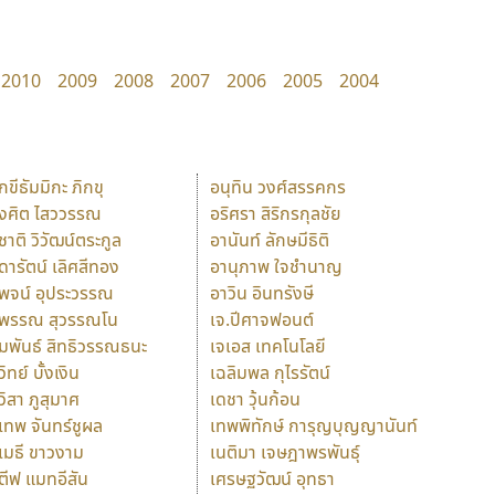
2010
2009
2008
2007
2006
2005
2004
ักขีธัมมิกะ ภิกขุ
อนุทิน วงศ์สรรคกร
ังศิต ไสววรรณ
อริศรา สิริกรกุลชัย
ุชาติ วิวัฒน์ตระกูล
อานันท์ ลักษมีธิติ
ุดารัตน์ เลิศสีทอง
อานุภาพ ใจชำนาญ
ุพจน์ อุประวรรณ
อาวิน อินทรังษี
ุพรรณ สุวรรณโน
เจ.ปีศาจฟอนต์
ัมพันธ์ สิทธิวรรณธนะ
เจเอส เทคโนโลยี
วิทย์ บั้งเงิน
เฉลิมพล กุไรรัตน์
ุวิสา ภูสุมาศ
เดชา วุ้นก้อน
ุเทพ จันทร์ชูผล
เทพพิทักษ์ การุญบุญญานันท์
ุเมธี ขาวงาม
เนติมา เจษฎาพรพันธุ์
ตีฟ แมทอีสัน
เศรษฐวัฒน์ อุทธา