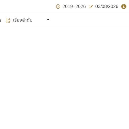
2019–2026
03/08/2026
ด
นหมายถึง ปลายปี พ.ศ. ๒๕๖๒ จะมีฟอนต์
ด้บ้าง ไม่มากก็น้อย
แบบตัวเขียนพู่กัน
แบบฟอนต์ซิ่ง
แบบตัวเนื้อความ
แบบลายมือผู้ใหญ่
S
T
U
V
W
Y
Z
แบบตัวเหลี่ยม
แบบลายมือวัยรุ่น
ย
แบบปลายมน
ร
ฤ
ล
ว
ศ
แบบลายมือเด็ก
ส
ห
อ
ฮ
แบบปลายแหลม
แบบอาลักษณ์
แบบปากกาหัวตัด
ษรไทย
์.คอม