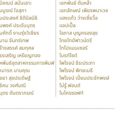
มิชฌน์ สมันเลาะ
เอกพันธ์ ตันหล้า
มบูรณ์ ใจสุภา
เอกลักษณ์ เพียรพนาเวช
มประสงค์ ธิตินิลนิธิ
แสงแก้ว ว่างเซี่ยวื่อ
มพงค์ ประดับบุตร
แอปเปิ้ล
มศักดิ์ งามรุ่งวิเชียร
โอภาส บุญครองสุข
มาน จันทร์เทพ
ไทยไทป์ฟาวน์ดรี
ร้างสรรค์ สมกุศล
ไทโปแมนเซอร์
รรเสริญ เหรียญทอง
ไบรท์ไซด์
หพันธ์อุตสาหกรรมการพิมพ์
ไพโรจน์ ธีระประภา
ามารถ นามคุณ
ไพโรจน์ พิทยเมธี
ิชยา สุขประดิษฐ์
ไพโรจน์ เปี่ยมประจักพงษ์
ธิคม วงศ์มณี
ไม่รู้ ฟอนต์
นุตร ตันตราภรณ์
ไมโครซอฟท์
ร
ฤ