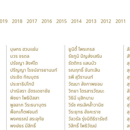
019
2018
2017
2016
2015
2014
2013
2012
2011
บุษกร ฮวบแช่ม
ยูนิตี้ โพรเกรส
ส
บวร จรดล
รัชภูมิ ปัญส่งเสริม
ส
ปรัชญา สิงห์โต
รัตติกร แสนบัว
ส
ปริญญา โรจน์อารยานนท์
รณฤทธิ์ จันทะสิน
ส
ประชิด ทิณบุตร
รพี สุวีรานนท์
ส
ประชาธิปไทป์
วัฒนา ลังกาพยอม
ส
ปาณิสรา ฉัตรเดชาชัย
วิทยา ไตรสารวัฒนะ
ส
พิชยา โพธิปัสสา
วิธินี มุสิกนาม
สุ
พูลลาภ วีระธนาบุตร
วิรัช ศรเลิศล้ำวานิช
ส
พ็อกเก็ตฟอนต์
วีระยุทธ อังคะราช
ส
พงศธรณ์ สระอุทัย
วัลวรัล รุ่งนิติธิรารัชต์
ส
พงษ์ธร มีสิทธิ์
วิสิทธิ์ โพธิวัฒน์
ส