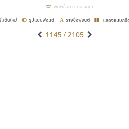
แสดงผลแบบลิสต์
ริ่มต้นใหม่
รูปแบบฟอนต์
รายชื่อฟอนต์
แสดงแบบกริ
รเพิ่มฟอนต์ไทยเข้าไปให้ได้อย่างน้อยเดือนละ ๓๐ ฟอนต์ นั่
1145 / 2105
นอกจากจะเป็นประโยชน์ต่อตนเองแล้ว จะมีประโยชน์กับผู้อื่นไ
แบบตัวอักษรจีน
แบบตัวอักษรหัวบัว
แบบตัวอักษรซ้อนเงา
แบบตัวอักษรหัวบอด
G
H
I
J
K
L
M
N
O
P
Q
R
แบบตัวอักษรย้อนยุค
แบบตัวอักษรเกาหลี
ขอขอบคุณ
ถ
แบบตัวอักษรล้านนา
ท
ธ
น
บ
ป
แบบตัวอักษรเส้นขอบ
ผ
พ
ฟ
ภ
ม
แบบตัวอักษรลาว
แบบตัวอักษรแฟนซี
แบบตัวอักษรสคริปท์
แบบตัวอักษรโบราณ
อกแบบฟอนต์ไทยทุกท่านที่สร้างสรรค์ผลงานเพื่อสืบสานอัก
อน ปรัชญา สิงห์โต ที่อนุญาตให้เผยแพร่ข้อมูลจาก ฟอนต