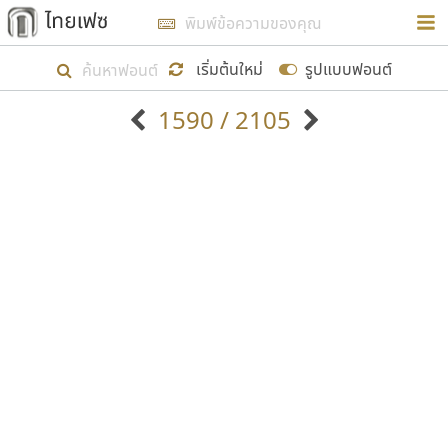
การในรูปแบบใหม่เพื่อใช้เป็นแนวทางในการศึกษารูป
ร่างหน้าตาของฟอนต์ไทยสำหรับการเรียนรู้เพื่อเริ่ม
เริ่มต้นใหม่
รูปแบบฟอนต์
สร้างฟอนต์ของตัวเอง ในเดือนมีนาคม พ.ศ. ๒๕๖๒ จึง
1590 / 2105
ได้เริ่ม ไทยเฟซ นี้ขึ้นมา
ตัวอักษรมีหัวขมวด
แบบตัวอักษรหัวบัว
แสดงผลแบบลิสต์
ตัวอักษรไม่มีหัวขมวด
แบบตัวอักษรหัวบอด
9
A
B
C
D
E
F
G
H
I
J
ฟอนต์ยอดนิยม
แบบตัวอักษรเกาหลี
เป้าหมายที่ยังคงดำเนินไปอยู่ คือการเพิ่มฟอนต์ไทย
K
L
M
N
O
P
Q
R
S
T
U
ฟอนต์ล้านดาวน์โหลด
แบบตัวอักษรเส้นขอบ
เข้าไปให้ได้อย่างน้อยเดือนละ ๓๐ ฟอนต์ นั่นหมายถึง
ระบบปฏิบัติการ
แบบตัวอักษรแฟนซี
V
W
Y
Z
อัตลักษณ์องค์กร
แบบตัวอักษรโบราณ
ปลายปี พ.ศ. ๒๕๖๒ จะมีฟอนต์ไม่ต่ำกว่า ๔๐๐ ฟอนต์ใน
แบบตัวการ์ตูน
แบบตัวเขียนพู่กัน
ก
ข
ค
จ
ฉ
ช
ซ
ฌ
ด
ต
ถ
ระบบ หวังว่า นอกจากจะเป็นประโยชน์ต่อตนเองแล้ว
แบบตัวดิสเพลย์
แบบตัวเนื้อความ
จะมีประโยชน์กับผู้อื่นได้บ้าง ไม่มากก็น้อย
แบบตัวประดิษฐ์
แบบตัวเหลี่ยม
ท
ธ
น
บ
ป
ผ
พ
ฟ
ภ
ม
ย
แบบตัวพิกเซล
แบบปลายมน
ร
ฤ
ล
ว
ศ
ส
ห
อ
ฮ
แบบตัวพิมพ์ดีด
แบบปลายแหลม
ขอขอบคุณ
แบบตัวมีเชิงฐาน
แบบปากกาหัวตัด
แบบตัวอักษรจีน
แบบฟอนต์ซิ่ง
แบบตัวอักษรซ้อนเงา
แบบลายมือผู้ใหญ่