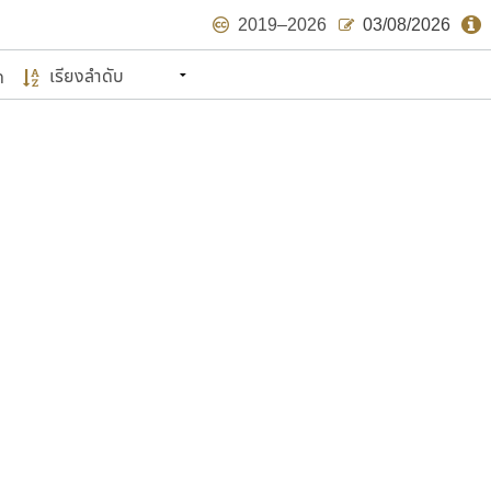
2019–2026
03/08/2026
ด
นหมายถึง ปลายปี พ.ศ. ๒๕๖๒ จะมีฟอนต์
ด้บ้าง ไม่มากก็น้อย
แบบตัวเขียนพู่กัน
แบบฟอนต์ซิ่ง
แบบตัวเนื้อความ
แบบลายมือผู้ใหญ่
S
T
U
V
W
Y
Z
แบบตัวเหลี่ยม
แบบลายมือวัยรุ่น
ย
แบบปลายมน
ร
ฤ
ล
ว
ศ
แบบลายมือเด็ก
ส
ห
อ
ฮ
แบบปลายแหลม
แบบอาลักษณ์
แบบปากกาหัวตัด
ษรไทย
์.คอม