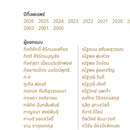
ปีที่เผยแพร่
2026
2025
2024
2023
2022
2021
2020
2
2003
2001
2000
ผู้ออกแบบ
กิตติศักดิ์ ศิริกมลเสถียร
ณัฐชนน สตันยสุวรรณ
กิตติ ศิริรัตนบุญชัย
ณัฐพล พุ่มห่วง
กัลย์สุดา เปี่ยมประจักพงษ์
ณัฐพล วัดอ่อน
กัลยาณมิตร นรรัตน์พุทธิ
ณัฐพล อู่ผลเจริญ
ก-ฮ
ณัฐวุฒิ วันดี
กูเกิล ฟอนต์
ณัฐวุฒิ เชิงดี
กรกนก ตันติสุวรรณนา
ณัฐวิทย์ นพเก้า
กฤษดา วงศ์อารยะ
ณภัทร วิจิตรกรสกุล
กษิดิศ ฉันทสัมพันธ์
ดุสิต สุภาสวัสดิ์
กาญจนา สงฆ์พันธุ์
ดีอาร์ ดีไซน์
กานต์ รอดสวัสดิ์
ทิพวัลย์ สัมนาวงศ์
ขาม จาตุรงคกุล
ทวีชัย อัศวรังสิตแสง