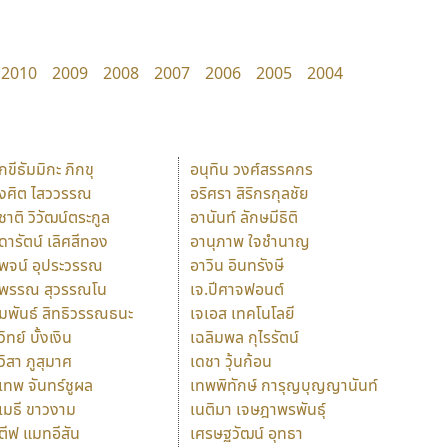
2010
2009
2008
2007
2006
2005
2004
ักขีธัมมิกะ ภิกขุ
อนุทิน วงศ์สรรคกร
ังศิต ไสววรรณ
อริศรา สิริกรกุลชัย
ุชาติ วิวัฒน์ตระกูล
อานันท์ ลักษมีธิติ
ุดารัตน์ เลิศสีทอง
อานุภาพ ใจชำนาญ
ุพจน์ อุประวรรณ
อาวิน อินทรังษี
ุพรรณ สุวรรณโน
เจ.ปีศาจฟอนต์
ัมพันธ์ สิทธิวรรณธนะ
เจเอส เทคโนโลยี
วิทย์ บั้งเงิน
เฉลิมพล กุไรรัตน์
ุวิสา ภูสุมาศ
เดชา วุ้นก้อน
ุเทพ จันทร์ชูผล
เทพพิทักษ์ การุญบุญญานันท์
ุเมธี ขาวงาม
เนติมา เจษฎาพรพันธุ์
ตีฟ แมทอีสัน
เศรษฐวัฒน์ อุทธา