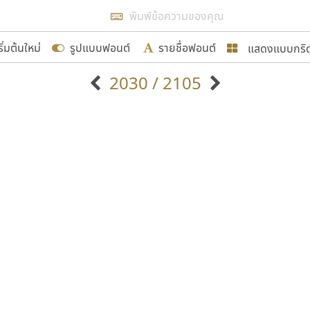
แสดงผลแบบลิสต์
ริ่มต้นใหม่
รูปแบบฟอนต์
รายชื่อฟอนต์
แสดงแบบกริ
รเพิ่มฟอนต์ไทยเข้าไปให้ได้อย่างน้อยเดือนละ ๓๐ ฟอนต์ นั่
2030 / 2105
นอกจากจะเป็นประโยชน์ต่อตนเองแล้ว จะมีประโยชน์กับผู้อื่นไ
แบบตัวอักษรจีน
แบบตัวอักษรหัวบัว
แบบตัวอักษรซ้อนเงา
แบบตัวอักษรหัวบอด
G
H
I
J
K
L
M
N
O
P
Q
R
แบบตัวอักษรย้อนยุค
แบบตัวอักษรเกาหลี
ขอขอบคุณ
ถ
แบบตัวอักษรล้านนา
ท
ธ
น
บ
ป
แบบตัวอักษรเส้นขอบ
ผ
พ
ฟ
ภ
ม
แบบตัวอักษรลาว
แบบตัวอักษรแฟนซี
แบบตัวอักษรสคริปท์
แบบตัวอักษรโบราณ
อกแบบฟอนต์ไทยทุกท่านที่สร้างสรรค์ผลงานเพื่อสืบสานอัก
อน ปรัชญา สิงห์โต ที่อนุญาตให้เผยแพร่ข้อมูลจาก ฟอนต