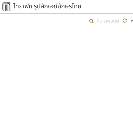
เริ่ม ไทยเฟซ นี้ขึ้นมา
เ
เป้าหมายที่ยังคงดำเนินไปอยู่ คือกา
ไม่ต่ำกว่า ๔๐๐ ฟอนต์ในระบบ หวังว่า 
ตัวอักษรมีหัวขมวด
แบบตัวการ์ตูน
ตัวอักษรไม่มีหัวขมวด
แบบตัวดิสเพลย์
9
A
B
C
D
E
F
ฟอนต์ยอดนิยม
แบบตัวประดิษฐ์
ฟอนต์ล้านดาวน์โหลด
ก
ข
ค
จ
ฉ
ช
แบบตัวพิกเซล
ซ
ฌ
ด
ต
ระบบปฏิบัติการ
แบบตัวพิมพ์ดีด
อัตลักษณ์องค์กร
แบบตัวมีเชิงฐาน
ผู้อ
คุณแ