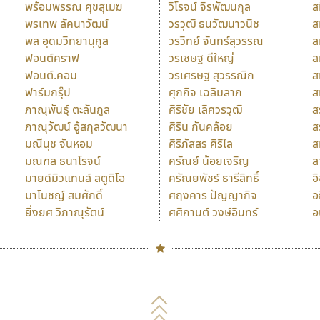
พร้อมพรรณ ศุขสุเมฆ
วิโรจน์ จิรพัฒนกุล
ส
พรเทพ ลัคนาวัฒน์
วรวุฒิ ธนวัฒนาวนิช
ส
พล อุดมวิทยานุกูล
วรวิทย์ จันทร์สุวรรณ
ส
ฟอนต์คราฟ
วรเชษฐ ดีใหญ่
ส
ฟอนต์.คอม
วรเศรษฐ สุวรรณิก
ส
ฟาร์มกรุ๊ป
ศุภกิจ เฉลิมลาภ
ส
ภาณุพันธุ์ ตะลันกูล
ศิริชัย เลิศวรวุฒิ
ส
ภาณุวัฒน์ อู้สกุลวัฒนา
ศิริน กันคล้อย
ส
มณีนุช จันหอม
ศิริภัสสร ศิริไล
ส
มณฑล ธนาโรจน์
ศรัณย์ น้อยเจริญ
ส
มายด์มิวแทนส์ สตูดิโอ
ศรัณยพัชร์ ธารีสิทธิ์
อ
มาโนชญ์ สมศักดิ์
ศฤงคาร ปัญญากิจ
อ
ยิ่งยศ วิภาณุรัตน์
ศศิกานต์ วงษ์อินทร์
อ
Naipol
TLWG
ช
O
Torsilp
ซ