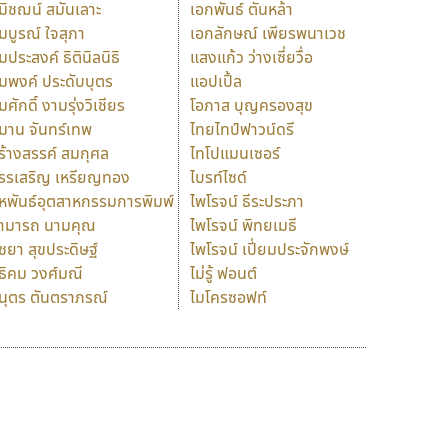
มิชฌน์ สมันเลาะ
เอกพันธ์ ตันหล้า
มบูรณ์ ใจสุภา
เอกลักษณ์ เพียรพนาเวช
มประสงค์ ธิตินิลนิธิ
แสงแก้ว ว่างเซี่ยวื่อ
มพงค์ ประดับบุตร
แอปเปิ้ล
มศักดิ์ งามรุ่งวิเชียร
โอภาส บุญครองสุข
มาน จันทร์เทพ
ไทยไทป์ฟาวน์ดรี
ร้างสรรค์ สมกุศล
ไทโปแมนเซอร์
รรเสริญ เหรียญทอง
ไบรท์ไซด์
หพันธ์อุตสาหกรรมการพิมพ์
ไพโรจน์ ธีระประภา
ามารถ นามคุณ
ไพโรจน์ พิทยเมธี
ิชยา สุขประดิษฐ์
ไพโรจน์ เปี่ยมประจักพงษ์
ธิคม วงศ์มณี
ไม่รู้ ฟอนต์
นุตร ตันตราภรณ์
ไมโครซอฟท์
ร
ฤ