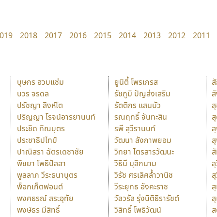
019
2018
2017
2016
2015
2014
2013
2012
2011
บุษกร ฮวบแช่ม
ยูนิตี้ โพรเกรส
ส
บวร จรดล
รัชภูมิ ปัญส่งเสริม
ส
ปรัชญา สิงห์โต
รัตติกร แสนบัว
ส
ปริญญา โรจน์อารยานนท์
รณฤทธิ์ จันทะสิน
ส
ประชิด ทิณบุตร
รพี สุวีรานนท์
ส
ประชาธิปไทป์
วัฒนา ลังกาพยอม
ส
ปาณิสรา ฉัตรเดชาชัย
วิทยา ไตรสารวัฒนะ
ส
พิชยา โพธิปัสสา
วิธินี มุสิกนาม
สุ
พูลลาภ วีระธนาบุตร
วิรัช ศรเลิศล้ำวานิช
ส
พ็อกเก็ตฟอนต์
วีระยุทธ อังคะราช
ส
พงศธรณ์ สระอุทัย
วัลวรัล รุ่งนิติธิรารัชต์
ส
พงษ์ธร มีสิทธิ์
วิสิทธิ์ โพธิวัฒน์
ส