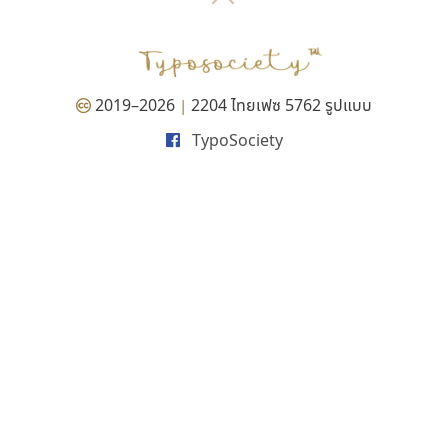
P
TS
PANI
Type Buthon
ฐ
PK
Typomancer
ฑ
PS
U
Q
UID
ด
2019–2026
2204 ไทยเฟซ 5762 รูปแบบ
|
R
UNK
ต
TypoSociety
S
UPC
ถ
Sarun’s
V
ท
SD
W
ธ
SOV
X
น
SP
Y
บ
Superstore
Z
ป
Surafont
zooddooz
ผ
T
ก
ฝ
TA
ข
TCHA
ค
TEPC
ง
ภ
TF
จ
ม