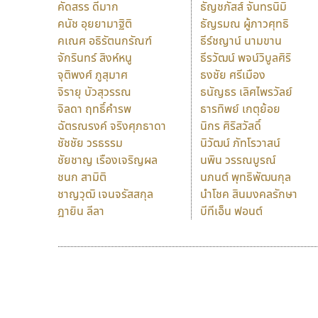
คัดสรร ดีมาก
ธัญชภัสส์ จันทรนิมิ
คนัช อุยยามาฐิติ
ธัญรมณ ผู้ภาวศุทธิ
คเณศ อธิรัตนกรัณฑ์
ธีร์ชญาน์ นามขาน
จักรินทร์ สิงห์หนู
ธีรวัฒน์ พจน์วิบูลศิริ
จุติพงศ์ ภูสุมาศ
ธงชัย ศรีเมือง
จิรายุ บัวสุวรรณ
ธนัญธร เลิศไพรวัลย์
จิลดา ฤทธิ์คำรพ
ธารทิพย์ เกตุย้อย
ฉัตรณรงค์ จริงศุภธาดา
นิกร ศิริสวัสดิ์
ชัชชัย วรธรรม
นิวัฒน์ ภัทโรวาสน์
ชัยชาญ เรืองเจริญผล
นพิน วรรณบูรณ์
ชนก สามิติ
นภนต์ พุทธิพัฒนกุล
ชาญวุฒิ เจนจรัสสกุล
นำโชค สินมงคลรักษา
ฎายิน ลีลา
บีทีเอ็น ฟอนต์
9 Fonts
F
A
Fontcraft