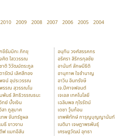
2010
2009
2008
2007
2006
2005
2004
ักขีธัมมิกะ ภิกขุ
อนุทิน วงศ์สรรคกร
ังศิต ไสววรรณ
อริศรา สิริกรกุลชัย
ุชาติ วิวัฒน์ตระกูล
อานันท์ ลักษมีธิติ
ุดารัตน์ เลิศสีทอง
อานุภาพ ใจชำนาญ
ุพจน์ อุประวรรณ
อาวิน อินทรังษี
ุพรรณ สุวรรณโน
เจ.ปีศาจฟอนต์
ัมพันธ์ สิทธิวรรณธนะ
เจเอส เทคโนโลยี
วิทย์ บั้งเงิน
เฉลิมพล กุไรรัตน์
ุวิสา ภูสุมาศ
เดชา วุ้นก้อน
ุเทพ จันทร์ชูผล
เทพพิทักษ์ การุญบุญญานันท์
ุเมธี ขาวงาม
เนติมา เจษฎาพรพันธุ์
ตีฟ แมทอีสัน
เศรษฐวัฒน์ อุทธา