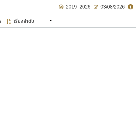
2019–2026
03/08/2026
ด
นหมายถึง ปลายปี พ.ศ. ๒๕๖๒ จะมีฟอนต์
ด้บ้าง ไม่มากก็น้อย
แบบตัวเขียนพู่กัน
แบบฟอนต์ซิ่ง
แบบตัวเนื้อความ
แบบลายมือผู้ใหญ่
S
T
U
V
W
Y
Z
แบบตัวเหลี่ยม
แบบลายมือวัยรุ่น
ย
แบบปลายมน
ร
ฤ
ล
ว
ศ
แบบลายมือเด็ก
ส
ห
อ
ฮ
แบบปลายแหลม
แบบอาลักษณ์
แบบปากกาหัวตัด
ษรไทย
์.คอม