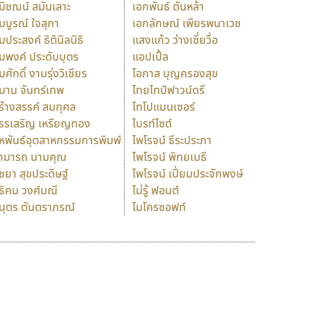
มิชฌน์ สมันเลาะ
เอกพันธ์ ตันหล้า
มบูรณ์ ใจสุภา
เอกลักษณ์ เพียรพนาเวช
มประสงค์ ธิตินิลนิธิ
แสงแก้ว ว่างเซี่ยวื่อ
มพงค์ ประดับบุตร
แอปเปิ้ล
มศักดิ์ งามรุ่งวิเชียร
โอภาส บุญครองสุข
มาน จันทร์เทพ
ไทยไทป์ฟาวน์ดรี
ร้างสรรค์ สมกุศล
ไทโปแมนเซอร์
รรเสริญ เหรียญทอง
ไบรท์ไซด์
หพันธ์อุตสาหกรรมการพิมพ์
ไพโรจน์ ธีระประภา
ามารถ นามคุณ
ไพโรจน์ พิทยเมธี
ิชยา สุขประดิษฐ์
ไพโรจน์ เปี่ยมประจักพงษ์
ธิคม วงศ์มณี
ไม่รู้ ฟอนต์
นุตร ตันตราภรณ์
ไมโครซอฟท์
ร
ฤ