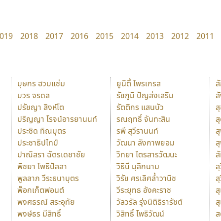
019
2018
2017
2016
2015
2014
2013
2012
2011
บุษกร ฮวบแช่ม
ยูนิตี้ โพรเกรส
ส
บวร จรดล
รัชภูมิ ปัญส่งเสริม
ส
ปรัชญา สิงห์โต
รัตติกร แสนบัว
ส
ปริญญา โรจน์อารยานนท์
รณฤทธิ์ จันทะสิน
ส
ประชิด ทิณบุตร
รพี สุวีรานนท์
ส
ประชาธิปไทป์
วัฒนา ลังกาพยอม
ส
ปาณิสรา ฉัตรเดชาชัย
วิทยา ไตรสารวัฒนะ
ส
พิชยา โพธิปัสสา
วิธินี มุสิกนาม
สุ
พูลลาภ วีระธนาบุตร
วิรัช ศรเลิศล้ำวานิช
ส
พ็อกเก็ตฟอนต์
วีระยุทธ อังคะราช
ส
พงศธรณ์ สระอุทัย
วัลวรัล รุ่งนิติธิรารัชต์
ส
พงษ์ธร มีสิทธิ์
วิสิทธิ์ โพธิวัฒน์
ส