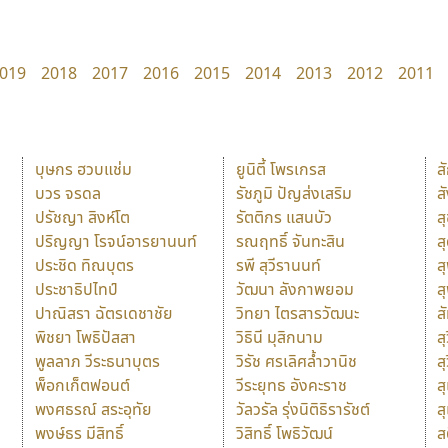
019
2018
2017
2016
2015
2014
2013
2012
2011
บุษกร ฮวบแช่ม
ยูนิตี้ โพรเกรส
ส
บวร จรดล
รัชภูมิ ปัญส่งเสริม
ส
ปรัชญา สิงห์โต
รัตติกร แสนบัว
ส
ปริญญา โรจน์อารยานนท์
รณฤทธิ์ จันทะสิน
ส
ประชิด ทิณบุตร
รพี สุวีรานนท์
ส
ประชาธิปไทป์
วัฒนา ลังกาพยอม
ส
ปาณิสรา ฉัตรเดชาชัย
วิทยา ไตรสารวัฒนะ
ส
พิชยา โพธิปัสสา
วิธินี มุสิกนาม
สุ
พูลลาภ วีระธนาบุตร
วิรัช ศรเลิศล้ำวานิช
ส
พ็อกเก็ตฟอนต์
วีระยุทธ อังคะราช
ส
พงศธรณ์ สระอุทัย
วัลวรัล รุ่งนิติธิรารัชต์
ส
พงษ์ธร มีสิทธิ์
วิสิทธิ์ โพธิวัฒน์
ส