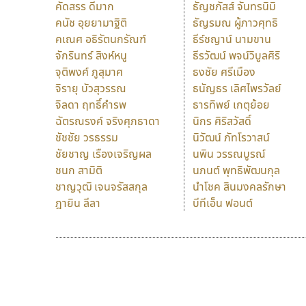
คัดสรร ดีมาก
ธัญชภัสส์ จันทรนิมิ
คนัช อุยยามาฐิติ
ธัญรมณ ผู้ภาวศุทธิ
คเณศ อธิรัตนกรัณฑ์
ธีร์ชญาน์ นามขาน
จักรินทร์ สิงห์หนู
ธีรวัฒน์ พจน์วิบูลศิริ
จุติพงศ์ ภูสุมาศ
ธงชัย ศรีเมือง
จิรายุ บัวสุวรรณ
ธนัญธร เลิศไพรวัลย์
จิลดา ฤทธิ์คำรพ
ธารทิพย์ เกตุย้อย
ฉัตรณรงค์ จริงศุภธาดา
นิกร ศิริสวัสดิ์
ชัชชัย วรธรรม
นิวัฒน์ ภัทโรวาสน์
ชัยชาญ เรืองเจริญผล
นพิน วรรณบูรณ์
ชนก สามิติ
นภนต์ พุทธิพัฒนกุล
ชาญวุฒิ เจนจรัสสกุล
นำโชค สินมงคลรักษา
ฎายิน ลีลา
บีทีเอ็น ฟอนต์
9 Fonts
F
A
Fontcraft