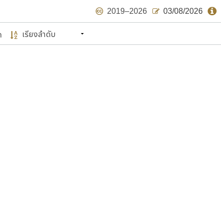
2019–2026
03/08/2026
ด
นหมายถึง ปลายปี พ.ศ. ๒๕๖๒ จะมีฟอนต์
ด้บ้าง ไม่มากก็น้อย
แบบตัวเขียนพู่กัน
แบบฟอนต์ซิ่ง
แบบตัวเนื้อความ
แบบลายมือผู้ใหญ่
S
T
U
V
W
Y
Z
แบบตัวเหลี่ยม
แบบลายมือวัยรุ่น
ย
แบบปลายมน
ร
ฤ
ล
ว
ศ
แบบลายมือเด็ก
ส
ห
อ
ฮ
แบบปลายแหลม
แบบอาลักษณ์
แบบปากกาหัวตัด
ษรไทย
์.คอม