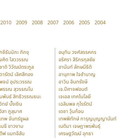
2010
2009
2008
2007
2006
2005
2004
ักขีธัมมิกะ ภิกขุ
อนุทิน วงศ์สรรคกร
ังศิต ไสววรรณ
อริศรา สิริกรกุลชัย
ุชาติ วิวัฒน์ตระกูล
อานันท์ ลักษมีธิติ
ุดารัตน์ เลิศสีทอง
อานุภาพ ใจชำนาญ
ุพจน์ อุประวรรณ
อาวิน อินทรังษี
ุพรรณ สุวรรณโน
เจ.ปีศาจฟอนต์
ัมพันธ์ สิทธิวรรณธนะ
เจเอส เทคโนโลยี
วิทย์ บั้งเงิน
เฉลิมพล กุไรรัตน์
ุวิสา ภูสุมาศ
เดชา วุ้นก้อน
ุเทพ จันทร์ชูผล
เทพพิทักษ์ การุญบุญญานันท์
ุเมธี ขาวงาม
เนติมา เจษฎาพรพันธุ์
ตีฟ แมทอีสัน
เศรษฐวัฒน์ อุทธา