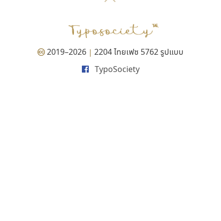
P
TS
PANI
Type Buthon
ฐ
PK
Typomancer
ฑ
PS
U
Q
UID
ด
2019–2026
2204 ไทยเฟซ 5762 รูปแบบ
|
R
UNK
ต
TypoSociety
S
UPC
ถ
Sarun’s
V
ท
SD
W
ธ
SOV
X
น
SP
Y
บ
Superstore
Z
ป
Surafont
zooddooz
ผ
T
ก
ฝ
TA
ข
TCHA
ค
TEPC
ง
ภ
TF
จ
ม