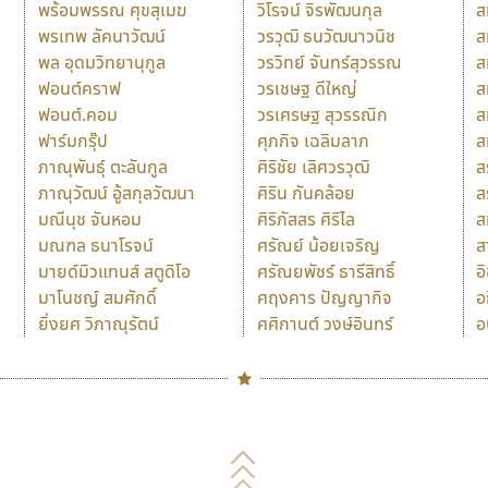
พร้อมพรรณ ศุขสุเมฆ
วิโรจน์ จิรพัฒนกุล
ส
พรเทพ ลัคนาวัฒน์
วรวุฒิ ธนวัฒนาวนิช
ส
พล อุดมวิทยานุกูล
วรวิทย์ จันทร์สุวรรณ
ส
ฟอนต์คราฟ
วรเชษฐ ดีใหญ่
ส
ฟอนต์.คอม
วรเศรษฐ สุวรรณิก
ส
ฟาร์มกรุ๊ป
ศุภกิจ เฉลิมลาภ
ส
ภาณุพันธุ์ ตะลันกูล
ศิริชัย เลิศวรวุฒิ
ส
ภาณุวัฒน์ อู้สกุลวัฒนา
ศิริน กันคล้อย
ส
มณีนุช จันหอม
ศิริภัสสร ศิริไล
ส
มณฑล ธนาโรจน์
ศรัณย์ น้อยเจริญ
ส
มายด์มิวแทนส์ สตูดิโอ
ศรัณยพัชร์ ธารีสิทธิ์
อ
มาโนชญ์ สมศักดิ์
ศฤงคาร ปัญญากิจ
อ
ยิ่งยศ วิภาณุรัตน์
ศศิกานต์ วงษ์อินทร์
อ
Naipol
TLWG
ช
O
Torsilp
ซ