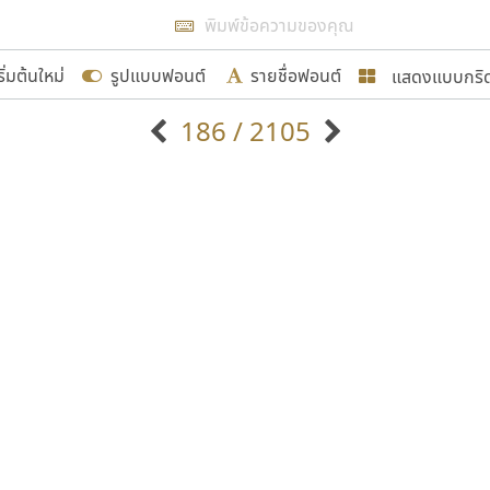
แสดงผลแบบลิสต์
ริ่มต้นใหม่
รูปแบบฟอนต์
รายชื่อฟอนต์
แสดงแบบกริ
รเพิ่มฟอนต์ไทยเข้าไปให้ได้อย่างน้อยเดือนละ ๓๐ ฟอนต์ นั่
186 / 2105
นอกจากจะเป็นประโยชน์ต่อตนเองแล้ว จะมีประโยชน์กับผู้อื่นไ
แบบตัวอักษรจีน
แบบตัวอักษรหัวบัว
แบบตัวอักษรซ้อนเงา
แบบตัวอักษรหัวบอด
G
H
I
J
K
L
M
N
O
P
Q
R
แบบตัวอักษรย้อนยุค
แบบตัวอักษรเกาหลี
ขอขอบคุณ
ถ
แบบตัวอักษรล้านนา
ท
ธ
น
บ
ป
แบบตัวอักษรเส้นขอบ
ผ
พ
ฟ
ภ
ม
แบบตัวอักษรลาว
แบบตัวอักษรแฟนซี
แบบตัวอักษรสคริปท์
แบบตัวอักษรโบราณ
อกแบบฟอนต์ไทยทุกท่านที่สร้างสรรค์ผลงานเพื่อสืบสานอัก
อน ปรัชญา สิงห์โต ที่อนุญาตให้เผยแพร่ข้อมูลจาก ฟอนต