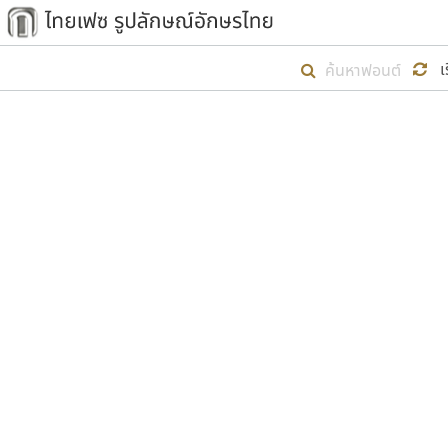
เริ่ม ไทยเฟซ นี้ขึ้นมา
เ
เป้าหมายที่ยังคงดำเนินไปอยู่ คือกา
ไม่ต่ำกว่า ๔๐๐ ฟอนต์ในระบบ หวังว่า 
ตัวอักษรมีหัวขมวด
แบบตัวการ์ตูน
ตัวอักษรไม่มีหัวขมวด
แบบตัวดิสเพลย์
9
A
B
C
D
E
F
ฟอนต์ยอดนิยม
แบบตัวประดิษฐ์
ฟอนต์ล้านดาวน์โหลด
ก
ข
ค
จ
ฉ
ช
แบบตัวพิกเซล
ซ
ฌ
ด
ต
ระบบปฏิบัติการ
แบบตัวพิมพ์ดีด
อัตลักษณ์องค์กร
แบบตัวมีเชิงฐาน
ผู้อ
คุณแ