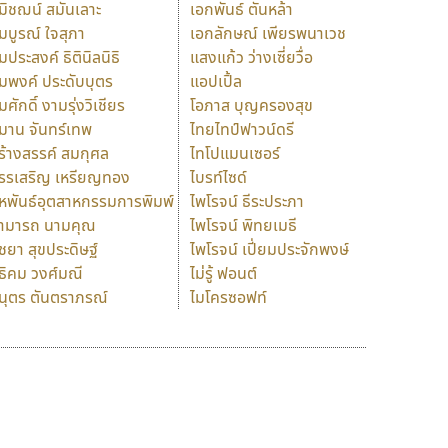
มิชฌน์ สมันเลาะ
เอกพันธ์ ตันหล้า
มบูรณ์ ใจสุภา
เอกลักษณ์ เพียรพนาเวช
มประสงค์ ธิตินิลนิธิ
แสงแก้ว ว่างเซี่ยวื่อ
มพงค์ ประดับบุตร
แอปเปิ้ล
มศักดิ์ งามรุ่งวิเชียร
โอภาส บุญครองสุข
มาน จันทร์เทพ
ไทยไทป์ฟาวน์ดรี
ร้างสรรค์ สมกุศล
ไทโปแมนเซอร์
รรเสริญ เหรียญทอง
ไบรท์ไซด์
หพันธ์อุตสาหกรรมการพิมพ์
ไพโรจน์ ธีระประภา
ามารถ นามคุณ
ไพโรจน์ พิทยเมธี
ิชยา สุขประดิษฐ์
ไพโรจน์ เปี่ยมประจักพงษ์
ธิคม วงศ์มณี
ไม่รู้ ฟอนต์
นุตร ตันตราภรณ์
ไมโครซอฟท์
ร
ฤ