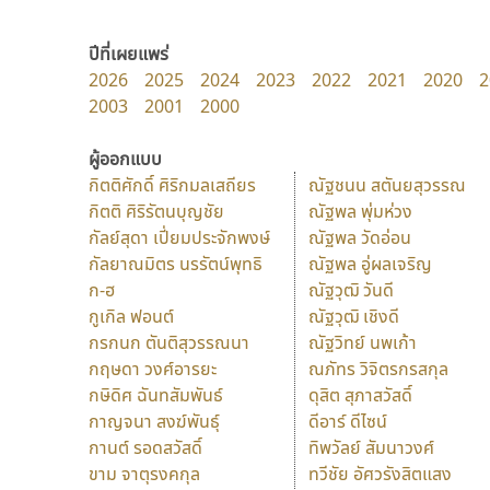
ปีที่เผยแพร่
2026
2025
2024
2023
2022
2021
2020
2
2003
2001
2000
ผู้ออกแบบ
กิตติศักดิ์ ศิริกมลเสถียร
ณัฐชนน สตันยสุวรรณ
กิตติ ศิริรัตนบุญชัย
ณัฐพล พุ่มห่วง
กัลย์สุดา เปี่ยมประจักพงษ์
ณัฐพล วัดอ่อน
กัลยาณมิตร นรรัตน์พุทธิ
ณัฐพล อู่ผลเจริญ
ก-ฮ
ณัฐวุฒิ วันดี
กูเกิล ฟอนต์
ณัฐวุฒิ เชิงดี
กรกนก ตันติสุวรรณนา
ณัฐวิทย์ นพเก้า
กฤษดา วงศ์อารยะ
ณภัทร วิจิตรกรสกุล
กษิดิศ ฉันทสัมพันธ์
ดุสิต สุภาสวัสดิ์
กาญจนา สงฆ์พันธุ์
ดีอาร์ ดีไซน์
กานต์ รอดสวัสดิ์
ทิพวัลย์ สัมนาวงศ์
ขาม จาตุรงคกุล
ทวีชัย อัศวรังสิตแสง