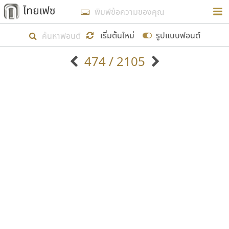
การในรูปแบบใหม่เพื่อใช้เป็นแนวทางในการศึกษารูป
ร่างหน้าตาของฟอนต์ไทยสำหรับการเรียนรู้เพื่อเริ่ม
เริ่มต้นใหม่
รูปแบบฟอนต์
สร้างฟอนต์ของตัวเอง ในเดือนมีนาคม พ.ศ. ๒๕๖๒ จึง
474 / 2105
ได้เริ่ม ไทยเฟซ นี้ขึ้นมา
ตัวอักษรมีหัวขมวด
แบบตัวอักษรหัวบัว
แสดงผลแบบลิสต์
ตัวอักษรไม่มีหัวขมวด
แบบตัวอักษรหัวบอด
9
A
B
C
D
E
F
G
H
I
J
ฟอนต์ยอดนิยม
แบบตัวอักษรเกาหลี
เป้าหมายที่ยังคงดำเนินไปอยู่ คือการเพิ่มฟอนต์ไทย
K
L
M
N
O
P
Q
R
S
T
U
ฟอนต์ล้านดาวน์โหลด
แบบตัวอักษรเส้นขอบ
เข้าไปให้ได้อย่างน้อยเดือนละ ๓๐ ฟอนต์ นั่นหมายถึง
ระบบปฏิบัติการ
แบบตัวอักษรแฟนซี
V
W
Y
Z
อัตลักษณ์องค์กร
แบบตัวอักษรโบราณ
ปลายปี พ.ศ. ๒๕๖๒ จะมีฟอนต์ไม่ต่ำกว่า ๔๐๐ ฟอนต์ใน
แบบตัวการ์ตูน
แบบตัวเขียนพู่กัน
ก
ข
ค
จ
ฉ
ช
ซ
ฌ
ด
ต
ถ
ระบบ หวังว่า นอกจากจะเป็นประโยชน์ต่อตนเองแล้ว
แบบตัวดิสเพลย์
แบบตัวเนื้อความ
จะมีประโยชน์กับผู้อื่นได้บ้าง ไม่มากก็น้อย
แบบตัวประดิษฐ์
แบบตัวเหลี่ยม
ท
ธ
น
บ
ป
ผ
พ
ฟ
ภ
ม
ย
แบบตัวพิกเซล
แบบปลายมน
ร
ฤ
ล
ว
ศ
ส
ห
อ
ฮ
แบบตัวพิมพ์ดีด
แบบปลายแหลม
ขอขอบคุณ
แบบตัวมีเชิงฐาน
แบบปากกาหัวตัด
แบบตัวอักษรจีน
แบบฟอนต์ซิ่ง
แบบตัวอักษรซ้อนเงา
แบบลายมือผู้ใหญ่