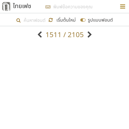
การในรูปแบบใหม่เพื่อใช้เป็นแนวทางในการศึกษารูป
ร่างหน้าตาของฟอนต์ไทยสำหรับการเรียนรู้เพื่อเริ่ม
เริ่มต้นใหม่
รูปแบบฟอนต์
สร้างฟอนต์ของตัวเอง ในเดือนมีนาคม พ.ศ. ๒๕๖๒ จึง
1511 / 2105
ได้เริ่ม ไทยเฟซ นี้ขึ้นมา
ตัวอักษรมีหัวขมวด
แบบตัวอักษรหัวบัว
แสดงผลแบบลิสต์
ตัวอักษรไม่มีหัวขมวด
แบบตัวอักษรหัวบอด
9
A
B
C
D
E
F
G
H
I
J
ฟอนต์ยอดนิยม
แบบตัวอักษรเกาหลี
เป้าหมายที่ยังคงดำเนินไปอยู่ คือการเพิ่มฟอนต์ไทย
K
L
M
N
O
P
Q
R
S
T
U
ฟอนต์ล้านดาวน์โหลด
แบบตัวอักษรเส้นขอบ
เข้าไปให้ได้อย่างน้อยเดือนละ ๓๐ ฟอนต์ นั่นหมายถึง
ระบบปฏิบัติการ
แบบตัวอักษรแฟนซี
V
W
Y
Z
อัตลักษณ์องค์กร
แบบตัวอักษรโบราณ
ปลายปี พ.ศ. ๒๕๖๒ จะมีฟอนต์ไม่ต่ำกว่า ๔๐๐ ฟอนต์ใน
แบบตัวการ์ตูน
แบบตัวเขียนพู่กัน
ก
ข
ค
จ
ฉ
ช
ซ
ฌ
ด
ต
ถ
ระบบ หวังว่า นอกจากจะเป็นประโยชน์ต่อตนเองแล้ว
แบบตัวดิสเพลย์
แบบตัวเนื้อความ
จะมีประโยชน์กับผู้อื่นได้บ้าง ไม่มากก็น้อย
แบบตัวประดิษฐ์
แบบตัวเหลี่ยม
ท
ธ
น
บ
ป
ผ
พ
ฟ
ภ
ม
ย
แบบตัวพิกเซล
แบบปลายมน
ร
ฤ
ล
ว
ศ
ส
ห
อ
ฮ
แบบตัวพิมพ์ดีด
แบบปลายแหลม
ขอขอบคุณ
แบบตัวมีเชิงฐาน
แบบปากกาหัวตัด
แบบตัวอักษรจีน
แบบฟอนต์ซิ่ง
แบบตัวอักษรซ้อนเงา
แบบลายมือผู้ใหญ่