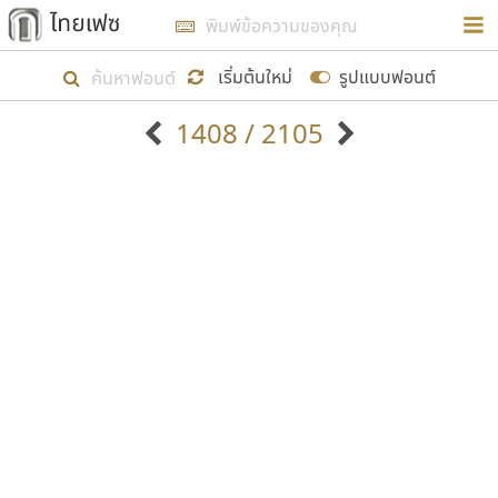
การในรูปแบบใหม่เพื่อใช้เป็นแนวทางในการศึกษารูป
ร่างหน้าตาของฟอนต์ไทยสำหรับการเรียนรู้เพื่อเริ่ม
เริ่มต้นใหม่
รูปแบบฟอนต์
สร้างฟอนต์ของตัวเอง ในเดือนมีนาคม พ.ศ. ๒๕๖๒ จึง
1408 / 2105
ได้เริ่ม ไทยเฟซ นี้ขึ้นมา
ตัวอักษรมีหัวขมวด
แบบตัวอักษรหัวบัว
แสดงผลแบบลิสต์
ตัวอักษรไม่มีหัวขมวด
แบบตัวอักษรหัวบอด
9
A
B
C
D
E
F
G
H
I
J
ฟอนต์ยอดนิยม
แบบตัวอักษรเกาหลี
เป้าหมายที่ยังคงดำเนินไปอยู่ คือการเพิ่มฟอนต์ไทย
K
L
M
N
O
P
Q
R
S
T
U
ฟอนต์ล้านดาวน์โหลด
แบบตัวอักษรเส้นขอบ
เข้าไปให้ได้อย่างน้อยเดือนละ ๓๐ ฟอนต์ นั่นหมายถึง
ระบบปฏิบัติการ
แบบตัวอักษรแฟนซี
V
W
Y
Z
อัตลักษณ์องค์กร
แบบตัวอักษรโบราณ
ปลายปี พ.ศ. ๒๕๖๒ จะมีฟอนต์ไม่ต่ำกว่า ๔๐๐ ฟอนต์ใน
แบบตัวการ์ตูน
แบบตัวเขียนพู่กัน
ก
ข
ค
จ
ฉ
ช
ซ
ฌ
ด
ต
ถ
ระบบ หวังว่า นอกจากจะเป็นประโยชน์ต่อตนเองแล้ว
แบบตัวดิสเพลย์
แบบตัวเนื้อความ
จะมีประโยชน์กับผู้อื่นได้บ้าง ไม่มากก็น้อย
แบบตัวประดิษฐ์
แบบตัวเหลี่ยม
ท
ธ
น
บ
ป
ผ
พ
ฟ
ภ
ม
ย
แบบตัวพิกเซล
แบบปลายมน
ร
ฤ
ล
ว
ศ
ส
ห
อ
ฮ
แบบตัวพิมพ์ดีด
แบบปลายแหลม
ขอขอบคุณ
แบบตัวมีเชิงฐาน
แบบปากกาหัวตัด
แบบตัวอักษรจีน
แบบฟอนต์ซิ่ง
แบบตัวอักษรซ้อนเงา
แบบลายมือผู้ใหญ่