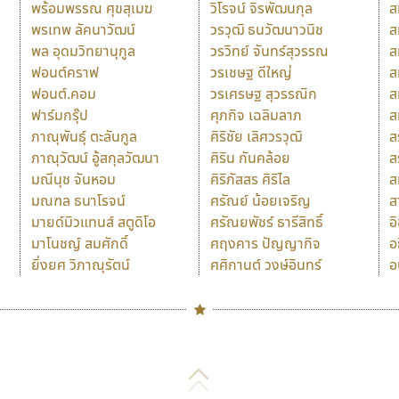
พร้อมพรรณ ศุขสุเมฆ
วิโรจน์ จิรพัฒนกุล
ส
พรเทพ ลัคนาวัฒน์
วรวุฒิ ธนวัฒนาวนิช
ส
พล อุดมวิทยานุกูล
วรวิทย์ จันทร์สุวรรณ
ส
ฟอนต์คราฟ
วรเชษฐ ดีใหญ่
ส
ฟอนต์.คอม
วรเศรษฐ สุวรรณิก
ส
ฟาร์มกรุ๊ป
ศุภกิจ เฉลิมลาภ
ส
ภาณุพันธุ์ ตะลันกูล
ศิริชัย เลิศวรวุฒิ
ส
ภาณุวัฒน์ อู้สกุลวัฒนา
ศิริน กันคล้อย
ส
มณีนุช จันหอม
ศิริภัสสร ศิริไล
ส
มณฑล ธนาโรจน์
ศรัณย์ น้อยเจริญ
ส
มายด์มิวแทนส์ สตูดิโอ
ศรัณยพัชร์ ธารีสิทธิ์
อ
มาโนชญ์ สมศักดิ์
ศฤงคาร ปัญญากิจ
อ
ยิ่งยศ วิภาณุรัตน์
ศศิกานต์ วงษ์อินทร์
อ
Naipol
TLWG
ช
O
Torsilp
ซ