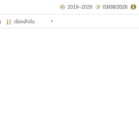
2019–2026
03/08/2026
ด
นหมายถึง ปลายปี พ.ศ. ๒๕๖๒ จะมีฟอนต์
ด้บ้าง ไม่มากก็น้อย
แบบตัวเขียนพู่กัน
แบบฟอนต์ซิ่ง
แบบตัวเนื้อความ
แบบลายมือผู้ใหญ่
S
T
U
V
W
Y
Z
แบบตัวเหลี่ยม
แบบลายมือวัยรุ่น
ย
แบบปลายมน
ร
ฤ
ล
ว
ศ
แบบลายมือเด็ก
ส
ห
อ
ฮ
แบบปลายแหลม
แบบอาลักษณ์
แบบปากกาหัวตัด
ษรไทย
์.คอม