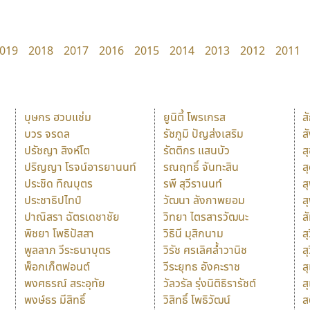
019
2018
2017
2016
2015
2014
2013
2012
2011
บุษกร ฮวบแช่ม
ยูนิตี้ โพรเกรส
ส
บวร จรดล
รัชภูมิ ปัญส่งเสริม
ส
ปรัชญา สิงห์โต
รัตติกร แสนบัว
ส
ปริญญา โรจน์อารยานนท์
รณฤทธิ์ จันทะสิน
ส
ประชิด ทิณบุตร
รพี สุวีรานนท์
ส
ประชาธิปไทป์
วัฒนา ลังกาพยอม
ส
ปาณิสรา ฉัตรเดชาชัย
วิทยา ไตรสารวัฒนะ
ส
พิชยา โพธิปัสสา
วิธินี มุสิกนาม
สุ
พูลลาภ วีระธนาบุตร
วิรัช ศรเลิศล้ำวานิช
ส
พ็อกเก็ตฟอนต์
วีระยุทธ อังคะราช
ส
พงศธรณ์ สระอุทัย
วัลวรัล รุ่งนิติธิรารัชต์
ส
พงษ์ธร มีสิทธิ์
วิสิทธิ์ โพธิวัฒน์
ส