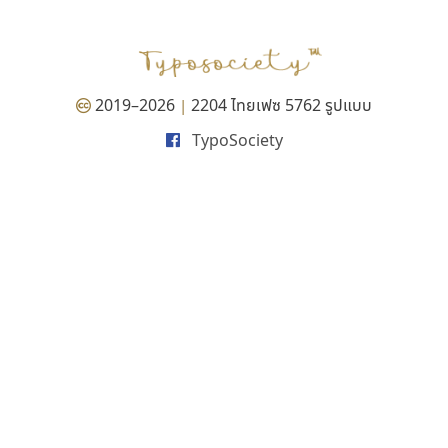
P
TS
PANI
Type Buthon
ฐ
PK
Typomancer
ฑ
PS
U
Q
UID
ด
2019–2026
2204 ไทยเฟซ 5762 รูปแบบ
|
R
UNK
ต
TypoSociety
S
UPC
ถ
Sarun’s
V
ท
SD
W
ธ
SOV
X
น
SP
Y
บ
Superstore
Z
ป
Surafont
zooddooz
ผ
T
ก
ฝ
TA
ข
TCHA
ค
TEPC
ง
ภ
TF
จ
ม