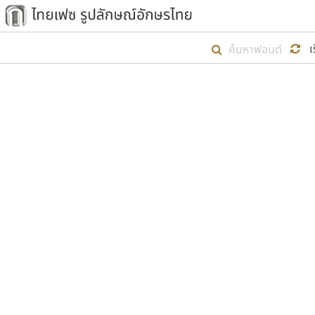
เริ่ม ไทยเฟซ นี้ขึ้นมา
เ
เป้าหมายที่ยังคงดำเนินไปอยู่ คือกา
ไม่ต่ำกว่า ๔๐๐ ฟอนต์ในระบบ หวังว่า 
ตัวอักษรมีหัวขมวด
แบบตัวการ์ตูน
ตัวอักษรไม่มีหัวขมวด
แบบตัวดิสเพลย์
9
A
B
C
D
E
F
ฟอนต์ยอดนิยม
แบบตัวประดิษฐ์
ฟอนต์ล้านดาวน์โหลด
ก
ข
ค
จ
ฉ
ช
แบบตัวพิกเซล
ซ
ฌ
ด
ต
ระบบปฏิบัติการ
แบบตัวพิมพ์ดีด
อัตลักษณ์องค์กร
แบบตัวมีเชิงฐาน
ผู้อ
คุณแ