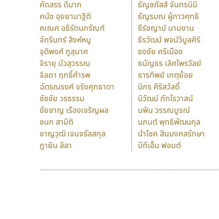
คัดสรร ดีมาก
ธัญชภัสส์ จันทรนิมิ
คนัช อุยยามาฐิติ
ธัญรมณ ผู้ภาวศุทธิ
คเณศ อธิรัตนกรัณฑ์
ธีร์ชญาน์ นามขาน
จักรินทร์ สิงห์หนู
ธีรวัฒน์ พจน์วิบูลศิริ
จุติพงศ์ ภูสุมาศ
ธงชัย ศรีเมือง
จิรายุ บัวสุวรรณ
ธนัญธร เลิศไพรวัลย์
จิลดา ฤทธิ์คำรพ
ธารทิพย์ เกตุย้อย
ฉัตรณรงค์ จริงศุภธาดา
นิกร ศิริสวัสดิ์
ชัชชัย วรธรรม
นิวัฒน์ ภัทโรวาสน์
ชัยชาญ เรืองเจริญผล
นพิน วรรณบูรณ์
ชนก สามิติ
นภนต์ พุทธิพัฒนกุล
ชาญวุฒิ เจนจรัสสกุล
นำโชค สินมงคลรักษา
ฎายิน ลีลา
บีทีเอ็น ฟอนต์
9 Fonts
F
A
Fontcraft