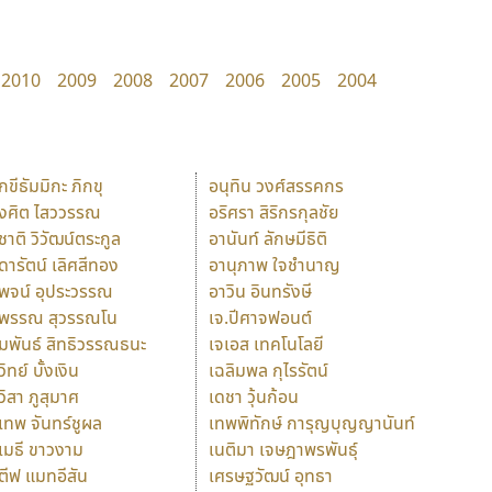
2010
2009
2008
2007
2006
2005
2004
ักขีธัมมิกะ ภิกขุ
อนุทิน วงศ์สรรคกร
ังศิต ไสววรรณ
อริศรา สิริกรกุลชัย
ุชาติ วิวัฒน์ตระกูล
อานันท์ ลักษมีธิติ
ุดารัตน์ เลิศสีทอง
อานุภาพ ใจชำนาญ
ุพจน์ อุประวรรณ
อาวิน อินทรังษี
ุพรรณ สุวรรณโน
เจ.ปีศาจฟอนต์
ัมพันธ์ สิทธิวรรณธนะ
เจเอส เทคโนโลยี
วิทย์ บั้งเงิน
เฉลิมพล กุไรรัตน์
ุวิสา ภูสุมาศ
เดชา วุ้นก้อน
ุเทพ จันทร์ชูผล
เทพพิทักษ์ การุญบุญญานันท์
ุเมธี ขาวงาม
เนติมา เจษฎาพรพันธุ์
ตีฟ แมทอีสัน
เศรษฐวัฒน์ อุทธา