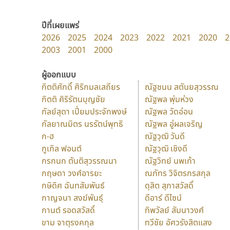
ปีที่เผยแพร่
2026
2025
2024
2023
2022
2021
2020
2
2003
2001
2000
ผู้ออกแบบ
กิตติศักดิ์ ศิริกมลเสถียร
ณัฐชนน สตันยสุวรรณ
กิตติ ศิริรัตนบุญชัย
ณัฐพล พุ่มห่วง
กัลย์สุดา เปี่ยมประจักพงษ์
ณัฐพล วัดอ่อน
กัลยาณมิตร นรรัตน์พุทธิ
ณัฐพล อู่ผลเจริญ
ก-ฮ
ณัฐวุฒิ วันดี
กูเกิล ฟอนต์
ณัฐวุฒิ เชิงดี
กรกนก ตันติสุวรรณนา
ณัฐวิทย์ นพเก้า
กฤษดา วงศ์อารยะ
ณภัทร วิจิตรกรสกุล
กษิดิศ ฉันทสัมพันธ์
ดุสิต สุภาสวัสดิ์
กาญจนา สงฆ์พันธุ์
ดีอาร์ ดีไซน์
กานต์ รอดสวัสดิ์
ทิพวัลย์ สัมนาวงศ์
ขาม จาตุรงคกุล
ทวีชัย อัศวรังสิตแสง