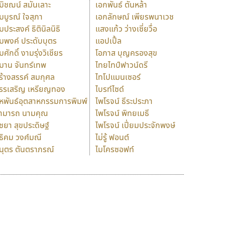
มิชฌน์ สมันเลาะ
เอกพันธ์ ตันหล้า
มบูรณ์ ใจสุภา
เอกลักษณ์ เพียรพนาเวช
มประสงค์ ธิตินิลนิธิ
แสงแก้ว ว่างเซี่ยวื่อ
มพงค์ ประดับบุตร
แอปเปิ้ล
มศักดิ์ งามรุ่งวิเชียร
โอภาส บุญครองสุข
มาน จันทร์เทพ
ไทยไทป์ฟาวน์ดรี
ร้างสรรค์ สมกุศล
ไทโปแมนเซอร์
รรเสริญ เหรียญทอง
ไบรท์ไซด์
หพันธ์อุตสาหกรรมการพิมพ์
ไพโรจน์ ธีระประภา
ามารถ นามคุณ
ไพโรจน์ พิทยเมธี
ิชยา สุขประดิษฐ์
ไพโรจน์ เปี่ยมประจักพงษ์
ธิคม วงศ์มณี
ไม่รู้ ฟอนต์
นุตร ตันตราภรณ์
ไมโครซอฟท์
ร
ฤ