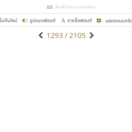
แสดงผลแบบลิสต์
ริ่มต้นใหม่
รูปแบบฟอนต์
รายชื่อฟอนต์
แสดงแบบกริ
รเพิ่มฟอนต์ไทยเข้าไปให้ได้อย่างน้อยเดือนละ ๓๐ ฟอนต์ นั่
1293 / 2105
นอกจากจะเป็นประโยชน์ต่อตนเองแล้ว จะมีประโยชน์กับผู้อื่นไ
แบบตัวอักษรจีน
แบบตัวอักษรหัวบัว
แบบตัวอักษรซ้อนเงา
แบบตัวอักษรหัวบอด
G
H
I
J
K
L
M
N
O
P
Q
R
แบบตัวอักษรย้อนยุค
แบบตัวอักษรเกาหลี
ขอขอบคุณ
ถ
แบบตัวอักษรล้านนา
ท
ธ
น
บ
ป
แบบตัวอักษรเส้นขอบ
ผ
พ
ฟ
ภ
ม
แบบตัวอักษรลาว
แบบตัวอักษรแฟนซี
แบบตัวอักษรสคริปท์
แบบตัวอักษรโบราณ
อกแบบฟอนต์ไทยทุกท่านที่สร้างสรรค์ผลงานเพื่อสืบสานอัก
อน ปรัชญา สิงห์โต ที่อนุญาตให้เผยแพร่ข้อมูลจาก ฟอนต