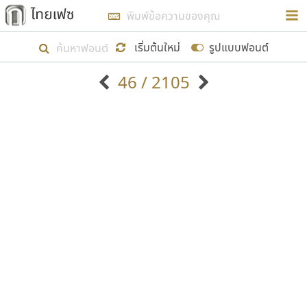
การในรูปแบบใหม่เพื่อใช้เป็นแนวทางในการศึกษารูป
ร่างหน้าตาของฟอนต์ไทยสำหรับการเรียนรู้เพื่อเริ่ม
เริ่มต้นใหม่
รูปแบบฟอนต์
สร้างฟอนต์ของตัวเอง ในเดือนมีนาคม พ.ศ. ๒๕๖๒ จึง
46 / 2105
ได้เริ่ม ไทยเฟซ นี้ขึ้นมา
ตัวอักษรมีหัวขมวด
แบบตัวอักษรหัวบัว
แสดงผลแบบลิสต์
ตัวอักษรไม่มีหัวขมวด
แบบตัวอักษรหัวบอด
9
A
B
C
D
E
F
G
H
I
J
ฟอนต์ยอดนิยม
แบบตัวอักษรเกาหลี
เป้าหมายที่ยังคงดำเนินไปอยู่ คือการเพิ่มฟอนต์ไทย
K
L
M
N
O
P
Q
R
S
T
U
ฟอนต์ล้านดาวน์โหลด
แบบตัวอักษรเส้นขอบ
เข้าไปให้ได้อย่างน้อยเดือนละ ๓๐ ฟอนต์ นั่นหมายถึง
ระบบปฏิบัติการ
แบบตัวอักษรแฟนซี
V
W
Y
Z
อัตลักษณ์องค์กร
แบบตัวอักษรโบราณ
ปลายปี พ.ศ. ๒๕๖๒ จะมีฟอนต์ไม่ต่ำกว่า ๔๐๐ ฟอนต์ใน
แบบตัวการ์ตูน
แบบตัวเขียนพู่กัน
ก
ข
ค
จ
ฉ
ช
ซ
ฌ
ด
ต
ถ
ระบบ หวังว่า นอกจากจะเป็นประโยชน์ต่อตนเองแล้ว
แบบตัวดิสเพลย์
แบบตัวเนื้อความ
จะมีประโยชน์กับผู้อื่นได้บ้าง ไม่มากก็น้อย
แบบตัวประดิษฐ์
แบบตัวเหลี่ยม
ท
ธ
น
บ
ป
ผ
พ
ฟ
ภ
ม
ย
แบบตัวพิกเซล
แบบปลายมน
ร
ฤ
ล
ว
ศ
ส
ห
อ
ฮ
แบบตัวพิมพ์ดีด
แบบปลายแหลม
ขอขอบคุณ
แบบตัวมีเชิงฐาน
แบบปากกาหัวตัด
แบบตัวอักษรจีน
แบบฟอนต์ซิ่ง
แบบตัวอักษรซ้อนเงา
แบบลายมือผู้ใหญ่