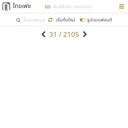
การในรูปแบบใหม่เพื่อใช้เป็นแนวทางในการศึกษารูป
ร่างหน้าตาของฟอนต์ไทยสำหรับการเรียนรู้เพื่อเริ่ม
เริ่มต้นใหม่
รูปแบบฟอนต์
สร้างฟอนต์ของตัวเอง ในเดือนมีนาคม พ.ศ. ๒๕๖๒ จึง
31 / 2105
ได้เริ่ม ไทยเฟซ นี้ขึ้นมา
ตัวอักษรมีหัวขมวด
แบบตัวอักษรหัวบัว
แสดงผลแบบลิสต์
ตัวอักษรไม่มีหัวขมวด
แบบตัวอักษรหัวบอด
9
A
B
C
D
E
F
G
H
I
J
ฟอนต์ยอดนิยม
แบบตัวอักษรเกาหลี
เป้าหมายที่ยังคงดำเนินไปอยู่ คือการเพิ่มฟอนต์ไทย
K
L
M
N
O
P
Q
R
S
T
U
ฟอนต์ล้านดาวน์โหลด
แบบตัวอักษรเส้นขอบ
เข้าไปให้ได้อย่างน้อยเดือนละ ๓๐ ฟอนต์ นั่นหมายถึง
ระบบปฏิบัติการ
แบบตัวอักษรแฟนซี
V
W
Y
Z
อัตลักษณ์องค์กร
แบบตัวอักษรโบราณ
ปลายปี พ.ศ. ๒๕๖๒ จะมีฟอนต์ไม่ต่ำกว่า ๔๐๐ ฟอนต์ใน
แบบตัวการ์ตูน
แบบตัวเขียนพู่กัน
ก
ข
ค
จ
ฉ
ช
ซ
ฌ
ด
ต
ถ
ระบบ หวังว่า นอกจากจะเป็นประโยชน์ต่อตนเองแล้ว
แบบตัวดิสเพลย์
แบบตัวเนื้อความ
จะมีประโยชน์กับผู้อื่นได้บ้าง ไม่มากก็น้อย
แบบตัวประดิษฐ์
แบบตัวเหลี่ยม
ท
ธ
น
บ
ป
ผ
พ
ฟ
ภ
ม
ย
แบบตัวพิกเซล
แบบปลายมน
ร
ฤ
ล
ว
ศ
ส
ห
อ
ฮ
แบบตัวพิมพ์ดีด
แบบปลายแหลม
ขอขอบคุณ
แบบตัวมีเชิงฐาน
แบบปากกาหัวตัด
แบบตัวอักษรจีน
แบบฟอนต์ซิ่ง
แบบตัวอักษรซ้อนเงา
แบบลายมือผู้ใหญ่