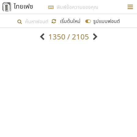
การในรูปแบบใหม่เพื่อใช้เป็นแนวทางในการศึกษารูป
ร่างหน้าตาของฟอนต์ไทยสำหรับการเรียนรู้เพื่อเริ่ม
เริ่มต้นใหม่
รูปแบบฟอนต์
สร้างฟอนต์ของตัวเอง ในเดือนมีนาคม พ.ศ. ๒๕๖๒ จึง
1350 / 2105
ได้เริ่ม ไทยเฟซ นี้ขึ้นมา
ตัวอักษรมีหัวขมวด
แบบตัวอักษรหัวบัว
แสดงผลแบบลิสต์
ตัวอักษรไม่มีหัวขมวด
แบบตัวอักษรหัวบอด
9
A
B
C
D
E
F
G
H
I
J
ฟอนต์ยอดนิยม
แบบตัวอักษรเกาหลี
เป้าหมายที่ยังคงดำเนินไปอยู่ คือการเพิ่มฟอนต์ไทย
K
L
M
N
O
P
Q
R
S
T
U
ฟอนต์ล้านดาวน์โหลด
แบบตัวอักษรเส้นขอบ
เข้าไปให้ได้อย่างน้อยเดือนละ ๓๐ ฟอนต์ นั่นหมายถึง
ระบบปฏิบัติการ
แบบตัวอักษรแฟนซี
V
W
Y
Z
อัตลักษณ์องค์กร
แบบตัวอักษรโบราณ
ปลายปี พ.ศ. ๒๕๖๒ จะมีฟอนต์ไม่ต่ำกว่า ๔๐๐ ฟอนต์ใน
แบบตัวการ์ตูน
แบบตัวเขียนพู่กัน
ก
ข
ค
จ
ฉ
ช
ซ
ฌ
ด
ต
ถ
ระบบ หวังว่า นอกจากจะเป็นประโยชน์ต่อตนเองแล้ว
แบบตัวดิสเพลย์
แบบตัวเนื้อความ
จะมีประโยชน์กับผู้อื่นได้บ้าง ไม่มากก็น้อย
แบบตัวประดิษฐ์
แบบตัวเหลี่ยม
ท
ธ
น
บ
ป
ผ
พ
ฟ
ภ
ม
ย
แบบตัวพิกเซล
แบบปลายมน
ร
ฤ
ล
ว
ศ
ส
ห
อ
ฮ
แบบตัวพิมพ์ดีด
แบบปลายแหลม
ขอขอบคุณ
แบบตัวมีเชิงฐาน
แบบปากกาหัวตัด
แบบตัวอักษรจีน
แบบฟอนต์ซิ่ง
แบบตัวอักษรซ้อนเงา
แบบลายมือผู้ใหญ่