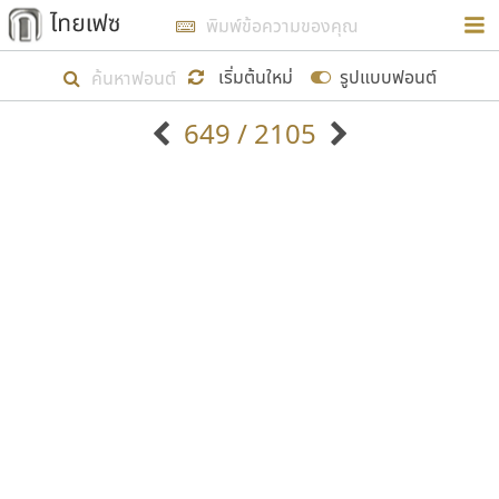
การในรูปแบบใหม่เพื่อใช้เป็นแนวทางในการศึกษารูป
ร่างหน้าตาของฟอนต์ไทยสำหรับการเรียนรู้เพื่อเริ่ม
เริ่มต้นใหม่
รูปแบบฟอนต์
สร้างฟอนต์ของตัวเอง ในเดือนมีนาคม พ.ศ. ๒๕๖๒ จึง
649 / 2105
ได้เริ่ม ไทยเฟซ นี้ขึ้นมา
ตัวอักษรมีหัวขมวด
แบบตัวอักษรหัวบัว
แสดงผลแบบลิสต์
ตัวอักษรไม่มีหัวขมวด
แบบตัวอักษรหัวบอด
9
A
B
C
D
E
F
G
H
I
J
ฟอนต์ยอดนิยม
แบบตัวอักษรเกาหลี
เป้าหมายที่ยังคงดำเนินไปอยู่ คือการเพิ่มฟอนต์ไทย
K
L
M
N
O
P
Q
R
S
T
U
ฟอนต์ล้านดาวน์โหลด
แบบตัวอักษรเส้นขอบ
เข้าไปให้ได้อย่างน้อยเดือนละ ๓๐ ฟอนต์ นั่นหมายถึง
ระบบปฏิบัติการ
แบบตัวอักษรแฟนซี
V
W
Y
Z
อัตลักษณ์องค์กร
แบบตัวอักษรโบราณ
ปลายปี พ.ศ. ๒๕๖๒ จะมีฟอนต์ไม่ต่ำกว่า ๔๐๐ ฟอนต์ใน
แบบตัวการ์ตูน
แบบตัวเขียนพู่กัน
ก
ข
ค
จ
ฉ
ช
ซ
ฌ
ด
ต
ถ
ระบบ หวังว่า นอกจากจะเป็นประโยชน์ต่อตนเองแล้ว
แบบตัวดิสเพลย์
แบบตัวเนื้อความ
จะมีประโยชน์กับผู้อื่นได้บ้าง ไม่มากก็น้อย
แบบตัวประดิษฐ์
แบบตัวเหลี่ยม
ท
ธ
น
บ
ป
ผ
พ
ฟ
ภ
ม
ย
แบบตัวพิกเซล
แบบปลายมน
ร
ฤ
ล
ว
ศ
ส
ห
อ
ฮ
แบบตัวพิมพ์ดีด
แบบปลายแหลม
ขอขอบคุณ
แบบตัวมีเชิงฐาน
แบบปากกาหัวตัด
แบบตัวอักษรจีน
แบบฟอนต์ซิ่ง
แบบตัวอักษรซ้อนเงา
แบบลายมือผู้ใหญ่