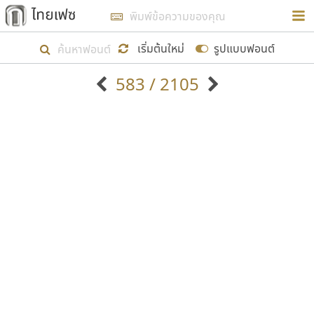
การในรูปแบบใหม่เพื่อใช้เป็นแนวทางในการศึกษารูป
ร่างหน้าตาของฟอนต์ไทยสำหรับการเรียนรู้เพื่อเริ่ม
เริ่มต้นใหม่
รูปแบบฟอนต์
สร้างฟอนต์ของตัวเอง ในเดือนมีนาคม พ.ศ. ๒๕๖๒ จึง
583 / 2105
ได้เริ่ม ไทยเฟซ นี้ขึ้นมา
ตัวอักษรมีหัวขมวด
แบบตัวอักษรหัวบัว
แสดงผลแบบลิสต์
ตัวอักษรไม่มีหัวขมวด
แบบตัวอักษรหัวบอด
9
A
B
C
D
E
F
G
H
I
J
ฟอนต์ยอดนิยม
แบบตัวอักษรเกาหลี
เป้าหมายที่ยังคงดำเนินไปอยู่ คือการเพิ่มฟอนต์ไทย
K
L
M
N
O
P
Q
R
S
T
U
ฟอนต์ล้านดาวน์โหลด
แบบตัวอักษรเส้นขอบ
เข้าไปให้ได้อย่างน้อยเดือนละ ๓๐ ฟอนต์ นั่นหมายถึง
ระบบปฏิบัติการ
แบบตัวอักษรแฟนซี
V
W
Y
Z
อัตลักษณ์องค์กร
แบบตัวอักษรโบราณ
ปลายปี พ.ศ. ๒๕๖๒ จะมีฟอนต์ไม่ต่ำกว่า ๔๐๐ ฟอนต์ใน
แบบตัวการ์ตูน
แบบตัวเขียนพู่กัน
ก
ข
ค
จ
ฉ
ช
ซ
ฌ
ด
ต
ถ
ระบบ หวังว่า นอกจากจะเป็นประโยชน์ต่อตนเองแล้ว
แบบตัวดิสเพลย์
แบบตัวเนื้อความ
จะมีประโยชน์กับผู้อื่นได้บ้าง ไม่มากก็น้อย
แบบตัวประดิษฐ์
แบบตัวเหลี่ยม
ท
ธ
น
บ
ป
ผ
พ
ฟ
ภ
ม
ย
แบบตัวพิกเซล
แบบปลายมน
ร
ฤ
ล
ว
ศ
ส
ห
อ
ฮ
แบบตัวพิมพ์ดีด
แบบปลายแหลม
ขอขอบคุณ
แบบตัวมีเชิงฐาน
แบบปากกาหัวตัด
แบบตัวอักษรจีน
แบบฟอนต์ซิ่ง
แบบตัวอักษรซ้อนเงา
แบบลายมือผู้ใหญ่