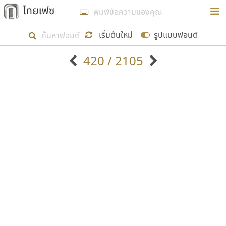
การในรูปแบบใหม่เพื่อใช้เป็นแนวทางในการศึกษารูป
ร่างหน้าตาของฟอนต์ไทยสำหรับการเรียนรู้เพื่อเริ่ม
เริ่มต้นใหม่
รูปแบบฟอนต์
สร้างฟอนต์ของตัวเอง ในเดือนมีนาคม พ.ศ. ๒๕๖๒ จึง
420 / 2105
ได้เริ่ม ไทยเฟซ นี้ขึ้นมา
ตัวอักษรมีหัวขมวด
แบบตัวอักษรหัวบัว
แสดงผลแบบลิสต์
ตัวอักษรไม่มีหัวขมวด
แบบตัวอักษรหัวบอด
9
A
B
C
D
E
F
G
H
I
J
ฟอนต์ยอดนิยม
แบบตัวอักษรเกาหลี
เป้าหมายที่ยังคงดำเนินไปอยู่ คือการเพิ่มฟอนต์ไทย
K
L
M
N
O
P
Q
R
S
T
U
ฟอนต์ล้านดาวน์โหลด
แบบตัวอักษรเส้นขอบ
เข้าไปให้ได้อย่างน้อยเดือนละ ๓๐ ฟอนต์ นั่นหมายถึง
ระบบปฏิบัติการ
แบบตัวอักษรแฟนซี
V
W
Y
Z
อัตลักษณ์องค์กร
แบบตัวอักษรโบราณ
ปลายปี พ.ศ. ๒๕๖๒ จะมีฟอนต์ไม่ต่ำกว่า ๔๐๐ ฟอนต์ใน
แบบตัวการ์ตูน
แบบตัวเขียนพู่กัน
ก
ข
ค
จ
ฉ
ช
ซ
ฌ
ด
ต
ถ
ระบบ หวังว่า นอกจากจะเป็นประโยชน์ต่อตนเองแล้ว
แบบตัวดิสเพลย์
แบบตัวเนื้อความ
จะมีประโยชน์กับผู้อื่นได้บ้าง ไม่มากก็น้อย
แบบตัวประดิษฐ์
แบบตัวเหลี่ยม
ท
ธ
น
บ
ป
ผ
พ
ฟ
ภ
ม
ย
แบบตัวพิกเซล
แบบปลายมน
ร
ฤ
ล
ว
ศ
ส
ห
อ
ฮ
แบบตัวพิมพ์ดีด
แบบปลายแหลม
ขอขอบคุณ
แบบตัวมีเชิงฐาน
แบบปากกาหัวตัด
แบบตัวอักษรจีน
แบบฟอนต์ซิ่ง
แบบตัวอักษรซ้อนเงา
แบบลายมือผู้ใหญ่