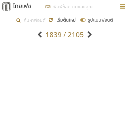
การในรูปแบบใหม่เพื่อใช้เป็นแนวทางในการศึกษารูป
ร่างหน้าตาของฟอนต์ไทยสำหรับการเรียนรู้เพื่อเริ่ม
เริ่มต้นใหม่
รูปแบบฟอนต์
สร้างฟอนต์ของตัวเอง ในเดือนมีนาคม พ.ศ. ๒๕๖๒ จึง
1839 / 2105
ได้เริ่ม ไทยเฟซ นี้ขึ้นมา
ตัวอักษรมีหัวขมวด
แบบตัวอักษรหัวบัว
แสดงผลแบบลิสต์
ตัวอักษรไม่มีหัวขมวด
แบบตัวอักษรหัวบอด
9
A
B
C
D
E
F
G
H
I
J
ฟอนต์ยอดนิยม
แบบตัวอักษรเกาหลี
เป้าหมายที่ยังคงดำเนินไปอยู่ คือการเพิ่มฟอนต์ไทย
K
L
M
N
O
P
Q
R
S
T
U
ฟอนต์ล้านดาวน์โหลด
แบบตัวอักษรเส้นขอบ
เข้าไปให้ได้อย่างน้อยเดือนละ ๓๐ ฟอนต์ นั่นหมายถึง
ระบบปฏิบัติการ
แบบตัวอักษรแฟนซี
V
W
Y
Z
อัตลักษณ์องค์กร
แบบตัวอักษรโบราณ
ปลายปี พ.ศ. ๒๕๖๒ จะมีฟอนต์ไม่ต่ำกว่า ๔๐๐ ฟอนต์ใน
แบบตัวการ์ตูน
แบบตัวเขียนพู่กัน
ก
ข
ค
จ
ฉ
ช
ซ
ฌ
ด
ต
ถ
ระบบ หวังว่า นอกจากจะเป็นประโยชน์ต่อตนเองแล้ว
แบบตัวดิสเพลย์
แบบตัวเนื้อความ
จะมีประโยชน์กับผู้อื่นได้บ้าง ไม่มากก็น้อย
แบบตัวประดิษฐ์
แบบตัวเหลี่ยม
ท
ธ
น
บ
ป
ผ
พ
ฟ
ภ
ม
ย
แบบตัวพิกเซล
แบบปลายมน
ร
ฤ
ล
ว
ศ
ส
ห
อ
ฮ
แบบตัวพิมพ์ดีด
แบบปลายแหลม
ขอขอบคุณ
แบบตัวมีเชิงฐาน
แบบปากกาหัวตัด
แบบตัวอักษรจีน
แบบฟอนต์ซิ่ง
แบบตัวอักษรซ้อนเงา
แบบลายมือผู้ใหญ่