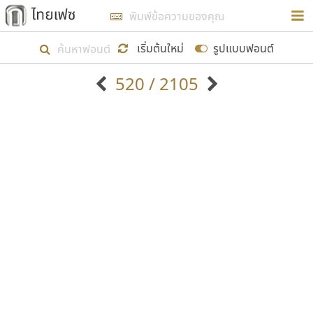
การในรูปแบบใหม่เพื่อใช้เป็นแนวทางในการศึกษารูป
ร่างหน้าตาของฟอนต์ไทยสำหรับการเรียนรู้เพื่อเริ่ม
เริ่มต้นใหม่
รูปแบบฟอนต์
สร้างฟอนต์ของตัวเอง ในเดือนมีนาคม พ.ศ. ๒๕๖๒ จึง
520 / 2105
ได้เริ่ม ไทยเฟซ นี้ขึ้นมา
ตัวอักษรมีหัวขมวด
แบบตัวอักษรหัวบัว
แสดงผลแบบลิสต์
ตัวอักษรไม่มีหัวขมวด
แบบตัวอักษรหัวบอด
9
A
B
C
D
E
F
G
H
I
J
ฟอนต์ยอดนิยม
แบบตัวอักษรเกาหลี
เป้าหมายที่ยังคงดำเนินไปอยู่ คือการเพิ่มฟอนต์ไทย
K
L
M
N
O
P
Q
R
S
T
U
ฟอนต์ล้านดาวน์โหลด
แบบตัวอักษรเส้นขอบ
เข้าไปให้ได้อย่างน้อยเดือนละ ๓๐ ฟอนต์ นั่นหมายถึง
ระบบปฏิบัติการ
แบบตัวอักษรแฟนซี
V
W
Y
Z
อัตลักษณ์องค์กร
แบบตัวอักษรโบราณ
ปลายปี พ.ศ. ๒๕๖๒ จะมีฟอนต์ไม่ต่ำกว่า ๔๐๐ ฟอนต์ใน
แบบตัวการ์ตูน
แบบตัวเขียนพู่กัน
ก
ข
ค
จ
ฉ
ช
ซ
ฌ
ด
ต
ถ
ระบบ หวังว่า นอกจากจะเป็นประโยชน์ต่อตนเองแล้ว
แบบตัวดิสเพลย์
แบบตัวเนื้อความ
จะมีประโยชน์กับผู้อื่นได้บ้าง ไม่มากก็น้อย
แบบตัวประดิษฐ์
แบบตัวเหลี่ยม
ท
ธ
น
บ
ป
ผ
พ
ฟ
ภ
ม
ย
แบบตัวพิกเซล
แบบปลายมน
ร
ฤ
ล
ว
ศ
ส
ห
อ
ฮ
แบบตัวพิมพ์ดีด
แบบปลายแหลม
ขอขอบคุณ
แบบตัวมีเชิงฐาน
แบบปากกาหัวตัด
แบบตัวอักษรจีน
แบบฟอนต์ซิ่ง
แบบตัวอักษรซ้อนเงา
แบบลายมือผู้ใหญ่