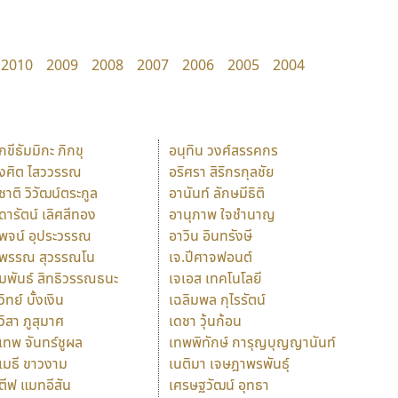
2010
2009
2008
2007
2006
2005
2004
ักขีธัมมิกะ ภิกขุ
อนุทิน วงศ์สรรคกร
ังศิต ไสววรรณ
อริศรา สิริกรกุลชัย
ุชาติ วิวัฒน์ตระกูล
อานันท์ ลักษมีธิติ
ุดารัตน์ เลิศสีทอง
อานุภาพ ใจชำนาญ
ุพจน์ อุประวรรณ
อาวิน อินทรังษี
ุพรรณ สุวรรณโน
เจ.ปีศาจฟอนต์
ัมพันธ์ สิทธิวรรณธนะ
เจเอส เทคโนโลยี
วิทย์ บั้งเงิน
เฉลิมพล กุไรรัตน์
ุวิสา ภูสุมาศ
เดชา วุ้นก้อน
ุเทพ จันทร์ชูผล
เทพพิทักษ์ การุญบุญญานันท์
ุเมธี ขาวงาม
เนติมา เจษฎาพรพันธุ์
ตีฟ แมทอีสัน
เศรษฐวัฒน์ อุทธา