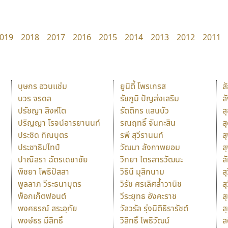
019
2018
2017
2016
2015
2014
2013
2012
2011
บุษกร ฮวบแช่ม
ยูนิตี้ โพรเกรส
ส
บวร จรดล
รัชภูมิ ปัญส่งเสริม
ส
ปรัชญา สิงห์โต
รัตติกร แสนบัว
ส
ปริญญา โรจน์อารยานนท์
รณฤทธิ์ จันทะสิน
ส
ประชิด ทิณบุตร
รพี สุวีรานนท์
ส
ประชาธิปไทป์
วัฒนา ลังกาพยอม
ส
ปาณิสรา ฉัตรเดชาชัย
วิทยา ไตรสารวัฒนะ
ส
พิชยา โพธิปัสสา
วิธินี มุสิกนาม
สุ
พูลลาภ วีระธนาบุตร
วิรัช ศรเลิศล้ำวานิช
ส
พ็อกเก็ตฟอนต์
วีระยุทธ อังคะราช
ส
พงศธรณ์ สระอุทัย
วัลวรัล รุ่งนิติธิรารัชต์
ส
พงษ์ธร มีสิทธิ์
วิสิทธิ์ โพธิวัฒน์
ส