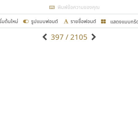
แสดงผลแบบลิสต์
ริ่มต้นใหม่
รูปแบบฟอนต์
รายชื่อฟอนต์
แสดงแบบกริ
รเพิ่มฟอนต์ไทยเข้าไปให้ได้อย่างน้อยเดือนละ ๓๐ ฟอนต์ นั่
397 / 2105
นอกจากจะเป็นประโยชน์ต่อตนเองแล้ว จะมีประโยชน์กับผู้อื่นไ
แบบตัวอักษรจีน
แบบตัวอักษรหัวบัว
แบบตัวอักษรซ้อนเงา
แบบตัวอักษรหัวบอด
G
H
I
J
K
L
M
N
O
P
Q
R
แบบตัวอักษรย้อนยุค
แบบตัวอักษรเกาหลี
ขอขอบคุณ
ถ
แบบตัวอักษรล้านนา
ท
ธ
น
บ
ป
แบบตัวอักษรเส้นขอบ
ผ
พ
ฟ
ภ
ม
แบบตัวอักษรลาว
แบบตัวอักษรแฟนซี
แบบตัวอักษรสคริปท์
แบบตัวอักษรโบราณ
อกแบบฟอนต์ไทยทุกท่านที่สร้างสรรค์ผลงานเพื่อสืบสานอัก
อน ปรัชญา สิงห์โต ที่อนุญาตให้เผยแพร่ข้อมูลจาก ฟอนต