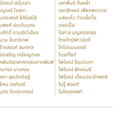
มิชฌน์ สมันเลาะ
เอกพันธ์ ตันหล้า
มบูรณ์ ใจสุภา
เอกลักษณ์ เพียรพนาเวช
มประสงค์ ธิตินิลนิธิ
แสงแก้ว ว่างเซี่ยวื่อ
มพงค์ ประดับบุตร
แอปเปิ้ล
มศักดิ์ งามรุ่งวิเชียร
โอภาส บุญครองสุข
มาน จันทร์เทพ
ไทยไทป์ฟาวน์ดรี
ร้างสรรค์ สมกุศล
ไทโปแมนเซอร์
รรเสริญ เหรียญทอง
ไบรท์ไซด์
หพันธ์อุตสาหกรรมการพิมพ์
ไพโรจน์ ธีระประภา
ามารถ นามคุณ
ไพโรจน์ พิทยเมธี
ิชยา สุขประดิษฐ์
ไพโรจน์ เปี่ยมประจักพงษ์
ธิคม วงศ์มณี
ไม่รู้ ฟอนต์
นุตร ตันตราภรณ์
ไมโครซอฟท์
ร
ฤ