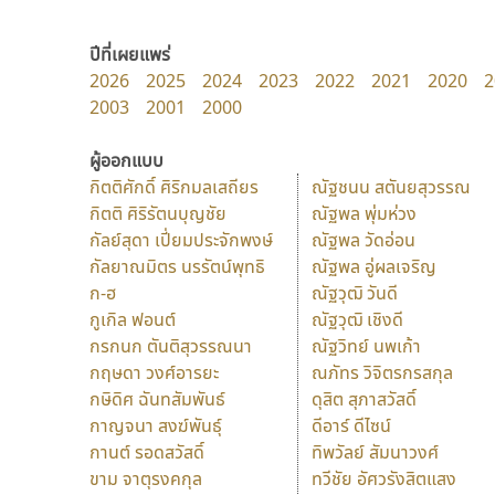
ปีที่เผยแพร่
2026
2025
2024
2023
2022
2021
2020
2
2003
2001
2000
ผู้ออกแบบ
กิตติศักดิ์ ศิริกมลเสถียร
ณัฐชนน สตันยสุวรรณ
กิตติ ศิริรัตนบุญชัย
ณัฐพล พุ่มห่วง
กัลย์สุดา เปี่ยมประจักพงษ์
ณัฐพล วัดอ่อน
กัลยาณมิตร นรรัตน์พุทธิ
ณัฐพล อู่ผลเจริญ
ก-ฮ
ณัฐวุฒิ วันดี
กูเกิล ฟอนต์
ณัฐวุฒิ เชิงดี
กรกนก ตันติสุวรรณนา
ณัฐวิทย์ นพเก้า
กฤษดา วงศ์อารยะ
ณภัทร วิจิตรกรสกุล
กษิดิศ ฉันทสัมพันธ์
ดุสิต สุภาสวัสดิ์
กาญจนา สงฆ์พันธุ์
ดีอาร์ ดีไซน์
กานต์ รอดสวัสดิ์
ทิพวัลย์ สัมนาวงศ์
ขาม จาตุรงคกุล
ทวีชัย อัศวรังสิตแสง