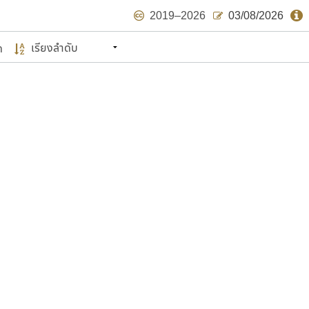
2019–2026
03/08/2026
ด
นหมายถึง ปลายปี พ.ศ. ๒๕๖๒ จะมีฟอนต์
ด้บ้าง ไม่มากก็น้อย
แบบตัวเขียนพู่กัน
แบบฟอนต์ซิ่ง
แบบตัวเนื้อความ
แบบลายมือผู้ใหญ่
S
T
U
V
W
Y
Z
แบบตัวเหลี่ยม
แบบลายมือวัยรุ่น
ย
แบบปลายมน
ร
ฤ
ล
ว
ศ
แบบลายมือเด็ก
ส
ห
อ
ฮ
แบบปลายแหลม
แบบอาลักษณ์
แบบปากกาหัวตัด
ษรไทย
์.คอม