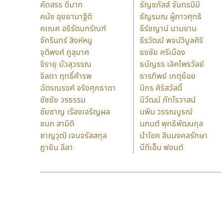
คัดสรร ดีมาก
ธัญชภัสส์ จันทรนิมิ
คนัช อุยยามาฐิติ
ธัญรมณ ผู้ภาวศุทธิ
คเณศ อธิรัตนกรัณฑ์
ธีร์ชญาน์ นามขาน
จักรินทร์ สิงห์หนู
ธีรวัฒน์ พจน์วิบูลศิริ
จุติพงศ์ ภูสุมาศ
ธงชัย ศรีเมือง
จิรายุ บัวสุวรรณ
ธนัญธร เลิศไพรวัลย์
จิลดา ฤทธิ์คำรพ
ธารทิพย์ เกตุย้อย
ฉัตรณรงค์ จริงศุภธาดา
นิกร ศิริสวัสดิ์
ชัชชัย วรธรรม
นิวัฒน์ ภัทโรวาสน์
ชัยชาญ เรืองเจริญผล
นพิน วรรณบูรณ์
ชนก สามิติ
นภนต์ พุทธิพัฒนกุล
ชาญวุฒิ เจนจรัสสกุล
นำโชค สินมงคลรักษา
ฎายิน ลีลา
บีทีเอ็น ฟอนต์
9 Fonts
F
A
Fontcraft