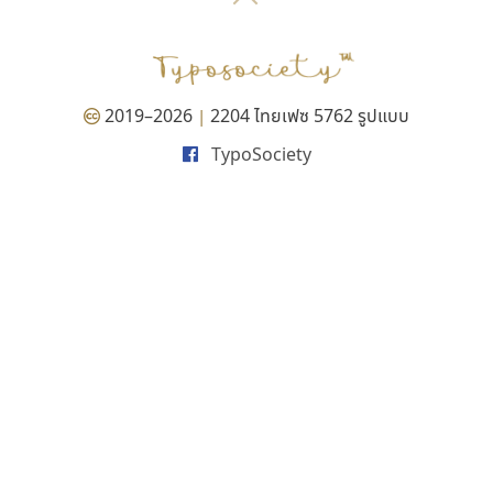
P
TS
PANI
Type Buthon
ฐ
PK
Typomancer
ฑ
PS
U
Q
UID
ด
2019–2026
2204 ไทยเฟซ 5762 รูปแบบ
|
R
UNK
ต
TypoSociety
S
UPC
ถ
Sarun’s
V
ท
SD
W
ธ
SOV
X
น
SP
Y
บ
Superstore
Z
ป
Surafont
zooddooz
ผ
T
ก
ฝ
TA
ข
TCHA
ค
TEPC
ง
ภ
TF
จ
ม