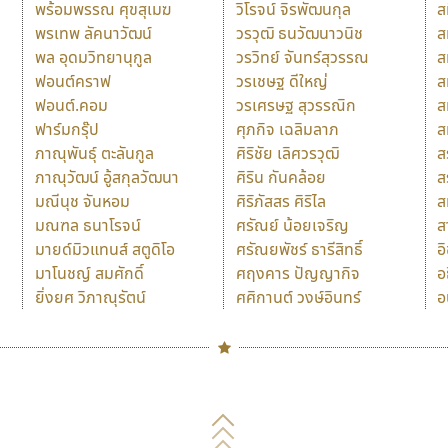
พร้อมพรรณ ศุขสุเมฆ
วิโรจน์ จิรพัฒนกุล
ส
พรเทพ ลัคนาวัฒน์
วรวุฒิ ธนวัฒนาวนิช
ส
พล อุดมวิทยานุกูล
วรวิทย์ จันทร์สุวรรณ
ส
ฟอนต์คราฟ
วรเชษฐ ดีใหญ่
ส
ฟอนต์.คอม
วรเศรษฐ สุวรรณิก
ส
ฟาร์มกรุ๊ป
ศุภกิจ เฉลิมลาภ
ส
ภาณุพันธุ์ ตะลันกูล
ศิริชัย เลิศวรวุฒิ
ส
ภาณุวัฒน์ อู้สกุลวัฒนา
ศิริน กันคล้อย
ส
มณีนุช จันหอม
ศิริภัสสร ศิริไล
ส
มณฑล ธนาโรจน์
ศรัณย์ น้อยเจริญ
ส
มายด์มิวแทนส์ สตูดิโอ
ศรัณยพัชร์ ธารีสิทธิ์
อ
มาโนชญ์ สมศักดิ์
ศฤงคาร ปัญญากิจ
อ
ยิ่งยศ วิภาณุรัตน์
ศศิกานต์ วงษ์อินทร์
อ
Naipol
TLWG
ช
O
Torsilp
ซ