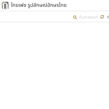
เริ่ม ไทยเฟซ นี้ขึ้นมา
เ
เป้าหมายที่ยังคงดำเนินไปอยู่ คือกา
ไม่ต่ำกว่า ๔๐๐ ฟอนต์ในระบบ หวังว่า 
ตัวอักษรมีหัวขมวด
แบบตัวการ์ตูน
ตัวอักษรไม่มีหัวขมวด
แบบตัวดิสเพลย์
9
A
B
C
D
E
F
ฟอนต์ยอดนิยม
แบบตัวประดิษฐ์
ฟอนต์ล้านดาวน์โหลด
ก
ข
ค
จ
ฉ
ช
แบบตัวพิกเซล
ซ
ฌ
ด
ต
ระบบปฏิบัติการ
แบบตัวพิมพ์ดีด
อัตลักษณ์องค์กร
แบบตัวมีเชิงฐาน
ผู้อ
คุณแ