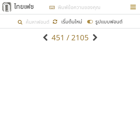
การในรูปแบบใหม่เพื่อใช้เป็นแนวทางในการศึกษารูป
ร่างหน้าตาของฟอนต์ไทยสำหรับการเรียนรู้เพื่อเริ่ม
เริ่มต้นใหม่
รูปแบบฟอนต์
สร้างฟอนต์ของตัวเอง ในเดือนมีนาคม พ.ศ. ๒๕๖๒ จึง
451 / 2105
ได้เริ่ม ไทยเฟซ นี้ขึ้นมา
ตัวอักษรมีหัวขมวด
แบบตัวอักษรหัวบัว
แสดงผลแบบลิสต์
ตัวอักษรไม่มีหัวขมวด
แบบตัวอักษรหัวบอด
9
A
B
C
D
E
F
G
H
I
J
ฟอนต์ยอดนิยม
แบบตัวอักษรเกาหลี
เป้าหมายที่ยังคงดำเนินไปอยู่ คือการเพิ่มฟอนต์ไทย
K
L
M
N
O
P
Q
R
S
T
U
ฟอนต์ล้านดาวน์โหลด
แบบตัวอักษรเส้นขอบ
เข้าไปให้ได้อย่างน้อยเดือนละ ๓๐ ฟอนต์ นั่นหมายถึง
ระบบปฏิบัติการ
แบบตัวอักษรแฟนซี
V
W
Y
Z
อัตลักษณ์องค์กร
แบบตัวอักษรโบราณ
ปลายปี พ.ศ. ๒๕๖๒ จะมีฟอนต์ไม่ต่ำกว่า ๔๐๐ ฟอนต์ใน
แบบตัวการ์ตูน
แบบตัวเขียนพู่กัน
ก
ข
ค
จ
ฉ
ช
ซ
ฌ
ด
ต
ถ
ระบบ หวังว่า นอกจากจะเป็นประโยชน์ต่อตนเองแล้ว
แบบตัวดิสเพลย์
แบบตัวเนื้อความ
จะมีประโยชน์กับผู้อื่นได้บ้าง ไม่มากก็น้อย
แบบตัวประดิษฐ์
แบบตัวเหลี่ยม
ท
ธ
น
บ
ป
ผ
พ
ฟ
ภ
ม
ย
แบบตัวพิกเซล
แบบปลายมน
ร
ฤ
ล
ว
ศ
ส
ห
อ
ฮ
แบบตัวพิมพ์ดีด
แบบปลายแหลม
ขอขอบคุณ
แบบตัวมีเชิงฐาน
แบบปากกาหัวตัด
แบบตัวอักษรจีน
แบบฟอนต์ซิ่ง
แบบตัวอักษรซ้อนเงา
แบบลายมือผู้ใหญ่