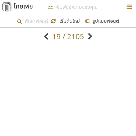
การในรูปแบบใหม่เพื่อใช้เป็นแนวทางในการศึกษารูป
ร่างหน้าตาของฟอนต์ไทยสำหรับการเรียนรู้เพื่อเริ่ม
เริ่มต้นใหม่
รูปแบบฟอนต์
สร้างฟอนต์ของตัวเอง ในเดือนมีนาคม พ.ศ. ๒๕๖๒ จึง
19 / 2105
ได้เริ่ม ไทยเฟซ นี้ขึ้นมา
ตัวอักษรมีหัวขมวด
แบบตัวอักษรหัวบัว
แสดงผลแบบลิสต์
ตัวอักษรไม่มีหัวขมวด
แบบตัวอักษรหัวบอด
9
A
B
C
D
E
F
G
H
I
J
ฟอนต์ยอดนิยม
แบบตัวอักษรเกาหลี
เป้าหมายที่ยังคงดำเนินไปอยู่ คือการเพิ่มฟอนต์ไทย
K
L
M
N
O
P
Q
R
S
T
U
ฟอนต์ล้านดาวน์โหลด
แบบตัวอักษรเส้นขอบ
เข้าไปให้ได้อย่างน้อยเดือนละ ๓๐ ฟอนต์ นั่นหมายถึง
ระบบปฏิบัติการ
แบบตัวอักษรแฟนซี
V
W
Y
Z
อัตลักษณ์องค์กร
แบบตัวอักษรโบราณ
ปลายปี พ.ศ. ๒๕๖๒ จะมีฟอนต์ไม่ต่ำกว่า ๔๐๐ ฟอนต์ใน
แบบตัวการ์ตูน
แบบตัวเขียนพู่กัน
ก
ข
ค
จ
ฉ
ช
ซ
ฌ
ด
ต
ถ
ระบบ หวังว่า นอกจากจะเป็นประโยชน์ต่อตนเองแล้ว
แบบตัวดิสเพลย์
แบบตัวเนื้อความ
จะมีประโยชน์กับผู้อื่นได้บ้าง ไม่มากก็น้อย
แบบตัวประดิษฐ์
แบบตัวเหลี่ยม
ท
ธ
น
บ
ป
ผ
พ
ฟ
ภ
ม
ย
แบบตัวพิกเซล
แบบปลายมน
ร
ฤ
ล
ว
ศ
ส
ห
อ
ฮ
แบบตัวพิมพ์ดีด
แบบปลายแหลม
ขอขอบคุณ
แบบตัวมีเชิงฐาน
แบบปากกาหัวตัด
แบบตัวอักษรจีน
แบบฟอนต์ซิ่ง
แบบตัวอักษรซ้อนเงา
แบบลายมือผู้ใหญ่