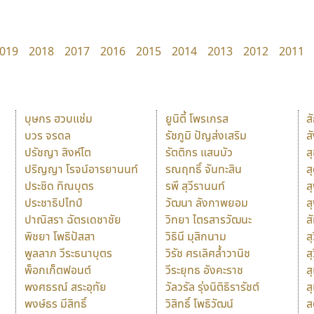
019
2018
2017
2016
2015
2014
2013
2012
2011
บุษกร ฮวบแช่ม
ยูนิตี้ โพรเกรส
ส
บวร จรดล
รัชภูมิ ปัญส่งเสริม
ส
ปรัชญา สิงห์โต
รัตติกร แสนบัว
ส
ปริญญา โรจน์อารยานนท์
รณฤทธิ์ จันทะสิน
ส
ประชิด ทิณบุตร
รพี สุวีรานนท์
ส
ประชาธิปไทป์
วัฒนา ลังกาพยอม
ส
ปาณิสรา ฉัตรเดชาชัย
วิทยา ไตรสารวัฒนะ
ส
พิชยา โพธิปัสสา
วิธินี มุสิกนาม
สุ
พูลลาภ วีระธนาบุตร
วิรัช ศรเลิศล้ำวานิช
ส
พ็อกเก็ตฟอนต์
วีระยุทธ อังคะราช
ส
พงศธรณ์ สระอุทัย
วัลวรัล รุ่งนิติธิรารัชต์
ส
พงษ์ธร มีสิทธิ์
วิสิทธิ์ โพธิวัฒน์
ส