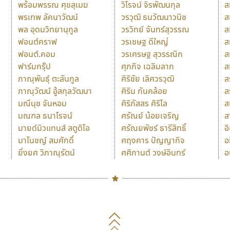
พร้อมพรรณ ศุขสุเมฆ
วิโรจน์ จิรพัฒนกุล
ส
พรเทพ ลัคนาวัฒน์
วรวุฒิ ธนวัฒนาวนิช
ส
พล อุดมวิทยานุกูล
วรวิทย์ จันทร์สุวรรณ
ส
ฟอนต์คราฟ
วรเชษฐ ดีใหญ่
ส
ฟอนต์.คอม
วรเศรษฐ สุวรรณิก
ส
ฟาร์มกรุ๊ป
ศุภกิจ เฉลิมลาภ
ส
ภาณุพันธุ์ ตะลันกูล
ศิริชัย เลิศวรวุฒิ
ส
ภาณุวัฒน์ อู้สกุลวัฒนา
ศิริน กันคล้อย
ส
มณีนุช จันหอม
ศิริภัสสร ศิริไล
ส
มณฑล ธนาโรจน์
ศรัณย์ น้อยเจริญ
ส
มายด์มิวแทนส์ สตูดิโอ
ศรัณยพัชร์ ธารีสิทธิ์
อ
มาโนชญ์ สมศักดิ์
ศฤงคาร ปัญญากิจ
อ
ยิ่งยศ วิภาณุรัตน์
ศศิกานต์ วงษ์อินทร์
อ
Naipol
TLWG
ช
O
Torsilp
ซ