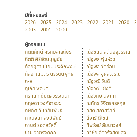
ปีที่เผยแพร่
2026
2025
2024
2023
2022
2021
2020
2
2003
2001
2000
ผู้ออกแบบ
กิตติศักดิ์ ศิริกมลเสถียร
ณัฐชนน สตันยสุวรรณ
กิตติ ศิริรัตนบุญชัย
ณัฐพล พุ่มห่วง
กัลย์สุดา เปี่ยมประจักพงษ์
ณัฐพล วัดอ่อน
กัลยาณมิตร นรรัตน์พุทธิ
ณัฐพล อู่ผลเจริญ
ก-ฮ
ณัฐวุฒิ วันดี
กูเกิล ฟอนต์
ณัฐวุฒิ เชิงดี
กรกนก ตันติสุวรรณนา
ณัฐวิทย์ นพเก้า
กฤษดา วงศ์อารยะ
ณภัทร วิจิตรกรสกุล
กษิดิศ ฉันทสัมพันธ์
ดุสิต สุภาสวัสดิ์
กาญจนา สงฆ์พันธุ์
ดีอาร์ ดีไซน์
กานต์ รอดสวัสดิ์
ทิพวัลย์ สัมนาวงศ์
ขาม จาตุรงคกุล
ทวีชัย อัศวรังสิตแสง