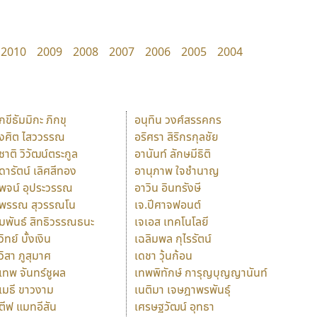
2010
2009
2008
2007
2006
2005
2004
ักขีธัมมิกะ ภิกขุ
อนุทิน วงศ์สรรคกร
ังศิต ไสววรรณ
อริศรา สิริกรกุลชัย
ุชาติ วิวัฒน์ตระกูล
อานันท์ ลักษมีธิติ
ุดารัตน์ เลิศสีทอง
อานุภาพ ใจชำนาญ
ุพจน์ อุประวรรณ
อาวิน อินทรังษี
ุพรรณ สุวรรณโน
เจ.ปีศาจฟอนต์
ัมพันธ์ สิทธิวรรณธนะ
เจเอส เทคโนโลยี
วิทย์ บั้งเงิน
เฉลิมพล กุไรรัตน์
ุวิสา ภูสุมาศ
เดชา วุ้นก้อน
ุเทพ จันทร์ชูผล
เทพพิทักษ์ การุญบุญญานันท์
ุเมธี ขาวงาม
เนติมา เจษฎาพรพันธุ์
ตีฟ แมทอีสัน
เศรษฐวัฒน์ อุทธา