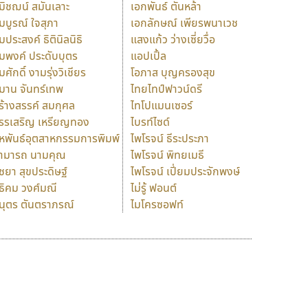
มิชฌน์ สมันเลาะ
เอกพันธ์ ตันหล้า
มบูรณ์ ใจสุภา
เอกลักษณ์ เพียรพนาเวช
มประสงค์ ธิตินิลนิธิ
แสงแก้ว ว่างเซี่ยวื่อ
มพงค์ ประดับบุตร
แอปเปิ้ล
มศักดิ์ งามรุ่งวิเชียร
โอภาส บุญครองสุข
มาน จันทร์เทพ
ไทยไทป์ฟาวน์ดรี
ร้างสรรค์ สมกุศล
ไทโปแมนเซอร์
รรเสริญ เหรียญทอง
ไบรท์ไซด์
หพันธ์อุตสาหกรรมการพิมพ์
ไพโรจน์ ธีระประภา
ามารถ นามคุณ
ไพโรจน์ พิทยเมธี
ิชยา สุขประดิษฐ์
ไพโรจน์ เปี่ยมประจักพงษ์
ธิคม วงศ์มณี
ไม่รู้ ฟอนต์
นุตร ตันตราภรณ์
ไมโครซอฟท์
ร
ฤ