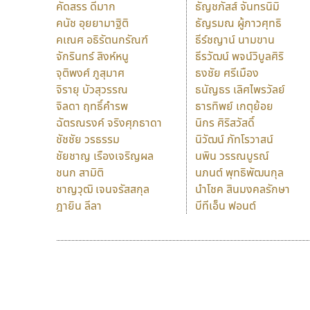
คัดสรร ดีมาก
ธัญชภัสส์ จันทรนิมิ
คนัช อุยยามาฐิติ
ธัญรมณ ผู้ภาวศุทธิ
คเณศ อธิรัตนกรัณฑ์
ธีร์ชญาน์ นามขาน
จักรินทร์ สิงห์หนู
ธีรวัฒน์ พจน์วิบูลศิริ
จุติพงศ์ ภูสุมาศ
ธงชัย ศรีเมือง
จิรายุ บัวสุวรรณ
ธนัญธร เลิศไพรวัลย์
จิลดา ฤทธิ์คำรพ
ธารทิพย์ เกตุย้อย
ฉัตรณรงค์ จริงศุภธาดา
นิกร ศิริสวัสดิ์
ชัชชัย วรธรรม
นิวัฒน์ ภัทโรวาสน์
ชัยชาญ เรืองเจริญผล
นพิน วรรณบูรณ์
ชนก สามิติ
นภนต์ พุทธิพัฒนกุล
ชาญวุฒิ เจนจรัสสกุล
นำโชค สินมงคลรักษา
ฎายิน ลีลา
บีทีเอ็น ฟอนต์
9 Fonts
F
A
Fontcraft