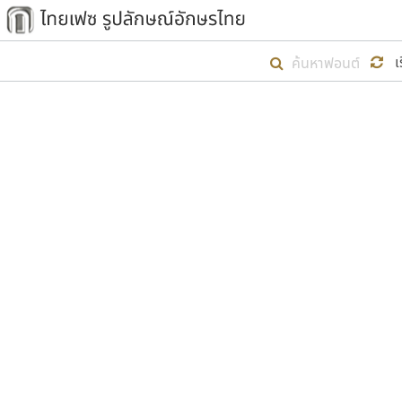
เริ่ม ไทยเฟซ นี้ขึ้นมา
เ
เป้าหมายที่ยังคงดำเนินไปอยู่ คือกา
ไม่ต่ำกว่า ๔๐๐ ฟอนต์ในระบบ หวังว่า 
ตัวอักษรมีหัวขมวด
แบบตัวการ์ตูน
ตัวอักษรไม่มีหัวขมวด
แบบตัวดิสเพลย์
9
A
B
C
D
E
F
ฟอนต์ยอดนิยม
แบบตัวประดิษฐ์
ฟอนต์ล้านดาวน์โหลด
ก
ข
ค
จ
ฉ
ช
แบบตัวพิกเซล
ซ
ฌ
ด
ต
ระบบปฏิบัติการ
แบบตัวพิมพ์ดีด
อัตลักษณ์องค์กร
แบบตัวมีเชิงฐาน
ผู้อ
คุณแ