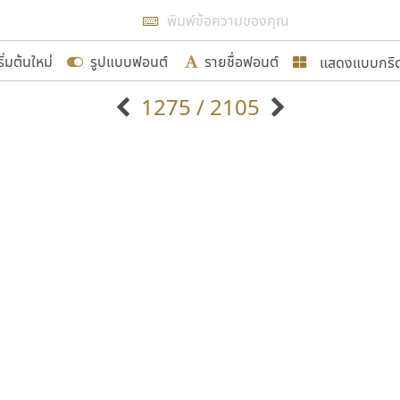
แสดงผลแบบลิสต์
ริ่มต้นใหม่
รูปแบบฟอนต์
รายชื่อฟอนต์
แสดงแบบกริ
รเพิ่มฟอนต์ไทยเข้าไปให้ได้อย่างน้อยเดือนละ ๓๐ ฟอนต์ นั่
1275 / 2105
นอกจากจะเป็นประโยชน์ต่อตนเองแล้ว จะมีประโยชน์กับผู้อื่นไ
แบบตัวอักษรจีน
แบบตัวอักษรหัวบัว
แบบตัวอักษรซ้อนเงา
แบบตัวอักษรหัวบอด
G
H
I
J
K
L
M
N
O
P
Q
R
แบบตัวอักษรย้อนยุค
แบบตัวอักษรเกาหลี
ขอขอบคุณ
ถ
แบบตัวอักษรล้านนา
ท
ธ
น
บ
ป
แบบตัวอักษรเส้นขอบ
ผ
พ
ฟ
ภ
ม
แบบตัวอักษรลาว
แบบตัวอักษรแฟนซี
แบบตัวอักษรสคริปท์
แบบตัวอักษรโบราณ
อกแบบฟอนต์ไทยทุกท่านที่สร้างสรรค์ผลงานเพื่อสืบสานอัก
อน ปรัชญา สิงห์โต ที่อนุญาตให้เผยแพร่ข้อมูลจาก ฟอนต