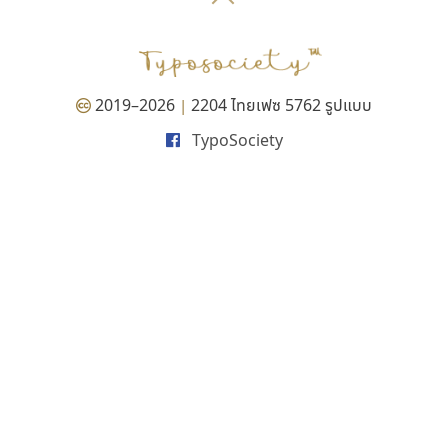
P
TS
PANI
Type Buthon
ฐ
PK
Typomancer
ฑ
PS
U
Q
UID
ด
2019–2026
2204 ไทยเฟซ 5762 รูปแบบ
|
R
UNK
ต
TypoSociety
S
UPC
ถ
Sarun’s
V
ท
SD
W
ธ
SOV
X
น
SP
Y
บ
Superstore
Z
ป
Surafont
zooddooz
ผ
T
ก
ฝ
TA
ข
TCHA
ค
TEPC
ง
ภ
TF
จ
ม