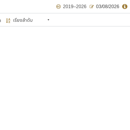
2019–2026
03/08/2026
ด
นหมายถึง ปลายปี พ.ศ. ๒๕๖๒ จะมีฟอนต์
ด้บ้าง ไม่มากก็น้อย
แบบตัวเขียนพู่กัน
แบบฟอนต์ซิ่ง
แบบตัวเนื้อความ
แบบลายมือผู้ใหญ่
S
T
U
V
W
Y
Z
แบบตัวเหลี่ยม
แบบลายมือวัยรุ่น
ย
แบบปลายมน
ร
ฤ
ล
ว
ศ
แบบลายมือเด็ก
ส
ห
อ
ฮ
แบบปลายแหลม
แบบอาลักษณ์
แบบปากกาหัวตัด
ษรไทย
์.คอม