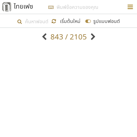
การในรูปแบบใหม่เพื่อใช้เป็นแนวทางในการศึกษารูป
ร่างหน้าตาของฟอนต์ไทยสำหรับการเรียนรู้เพื่อเริ่ม
เริ่มต้นใหม่
รูปแบบฟอนต์
สร้างฟอนต์ของตัวเอง ในเดือนมีนาคม พ.ศ. ๒๕๖๒ จึง
843 / 2105
ได้เริ่ม ไทยเฟซ นี้ขึ้นมา
ตัวอักษรมีหัวขมวด
แบบตัวอักษรหัวบัว
แสดงผลแบบลิสต์
ตัวอักษรไม่มีหัวขมวด
แบบตัวอักษรหัวบอด
9
A
B
C
D
E
F
G
H
I
J
ฟอนต์ยอดนิยม
แบบตัวอักษรเกาหลี
เป้าหมายที่ยังคงดำเนินไปอยู่ คือการเพิ่มฟอนต์ไทย
K
L
M
N
O
P
Q
R
S
T
U
ฟอนต์ล้านดาวน์โหลด
แบบตัวอักษรเส้นขอบ
เข้าไปให้ได้อย่างน้อยเดือนละ ๓๐ ฟอนต์ นั่นหมายถึง
ระบบปฏิบัติการ
แบบตัวอักษรแฟนซี
V
W
Y
Z
อัตลักษณ์องค์กร
แบบตัวอักษรโบราณ
ปลายปี พ.ศ. ๒๕๖๒ จะมีฟอนต์ไม่ต่ำกว่า ๔๐๐ ฟอนต์ใน
แบบตัวการ์ตูน
แบบตัวเขียนพู่กัน
ก
ข
ค
จ
ฉ
ช
ซ
ฌ
ด
ต
ถ
ระบบ หวังว่า นอกจากจะเป็นประโยชน์ต่อตนเองแล้ว
แบบตัวดิสเพลย์
แบบตัวเนื้อความ
จะมีประโยชน์กับผู้อื่นได้บ้าง ไม่มากก็น้อย
แบบตัวประดิษฐ์
แบบตัวเหลี่ยม
ท
ธ
น
บ
ป
ผ
พ
ฟ
ภ
ม
ย
แบบตัวพิกเซล
แบบปลายมน
ร
ฤ
ล
ว
ศ
ส
ห
อ
ฮ
แบบตัวพิมพ์ดีด
แบบปลายแหลม
ขอขอบคุณ
แบบตัวมีเชิงฐาน
แบบปากกาหัวตัด
แบบตัวอักษรจีน
แบบฟอนต์ซิ่ง
แบบตัวอักษรซ้อนเงา
แบบลายมือผู้ใหญ่