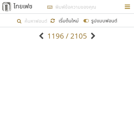
การในรูปแบบใหม่เพื่อใช้เป็นแนวทางในการศึกษารูป
ร่างหน้าตาของฟอนต์ไทยสำหรับการเรียนรู้เพื่อเริ่ม
เริ่มต้นใหม่
รูปแบบฟอนต์
สร้างฟอนต์ของตัวเอง ในเดือนมีนาคม พ.ศ. ๒๕๖๒ จึง
1196 / 2105
ได้เริ่ม ไทยเฟซ นี้ขึ้นมา
ตัวอักษรมีหัวขมวด
แบบตัวอักษรหัวบัว
แสดงผลแบบลิสต์
ตัวอักษรไม่มีหัวขมวด
แบบตัวอักษรหัวบอด
9
A
B
C
D
E
F
G
H
I
J
ฟอนต์ยอดนิยม
แบบตัวอักษรเกาหลี
เป้าหมายที่ยังคงดำเนินไปอยู่ คือการเพิ่มฟอนต์ไทย
K
L
M
N
O
P
Q
R
S
T
U
ฟอนต์ล้านดาวน์โหลด
แบบตัวอักษรเส้นขอบ
เข้าไปให้ได้อย่างน้อยเดือนละ ๓๐ ฟอนต์ นั่นหมายถึง
ระบบปฏิบัติการ
แบบตัวอักษรแฟนซี
V
W
Y
Z
อัตลักษณ์องค์กร
แบบตัวอักษรโบราณ
ปลายปี พ.ศ. ๒๕๖๒ จะมีฟอนต์ไม่ต่ำกว่า ๔๐๐ ฟอนต์ใน
แบบตัวการ์ตูน
แบบตัวเขียนพู่กัน
ก
ข
ค
จ
ฉ
ช
ซ
ฌ
ด
ต
ถ
ระบบ หวังว่า นอกจากจะเป็นประโยชน์ต่อตนเองแล้ว
แบบตัวดิสเพลย์
แบบตัวเนื้อความ
จะมีประโยชน์กับผู้อื่นได้บ้าง ไม่มากก็น้อย
แบบตัวประดิษฐ์
แบบตัวเหลี่ยม
ท
ธ
น
บ
ป
ผ
พ
ฟ
ภ
ม
ย
แบบตัวพิกเซล
แบบปลายมน
ร
ฤ
ล
ว
ศ
ส
ห
อ
ฮ
แบบตัวพิมพ์ดีด
แบบปลายแหลม
ขอขอบคุณ
แบบตัวมีเชิงฐาน
แบบปากกาหัวตัด
แบบตัวอักษรจีน
แบบฟอนต์ซิ่ง
แบบตัวอักษรซ้อนเงา
แบบลายมือผู้ใหญ่