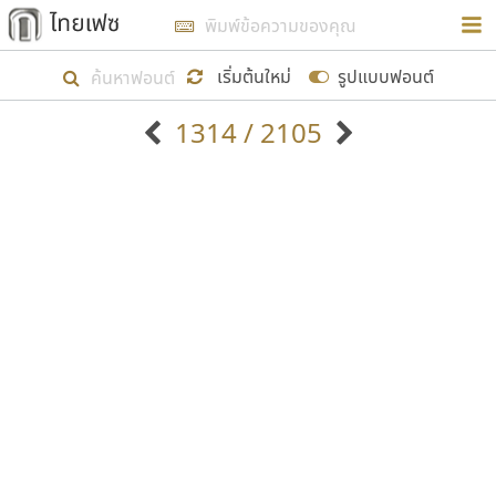
การในรูปแบบใหม่เพื่อใช้เป็นแนวทางในการศึกษารูป
ร่างหน้าตาของฟอนต์ไทยสำหรับการเรียนรู้เพื่อเริ่ม
เริ่มต้นใหม่
รูปแบบฟอนต์
สร้างฟอนต์ของตัวเอง ในเดือนมีนาคม พ.ศ. ๒๕๖๒ จึง
1314 / 2105
ได้เริ่ม ไทยเฟซ นี้ขึ้นมา
ตัวอักษรมีหัวขมวด
แบบตัวอักษรหัวบัว
แสดงผลแบบลิสต์
ตัวอักษรไม่มีหัวขมวด
แบบตัวอักษรหัวบอด
9
A
B
C
D
E
F
G
H
I
J
ฟอนต์ยอดนิยม
แบบตัวอักษรเกาหลี
เป้าหมายที่ยังคงดำเนินไปอยู่ คือการเพิ่มฟอนต์ไทย
K
L
M
N
O
P
Q
R
S
T
U
ฟอนต์ล้านดาวน์โหลด
แบบตัวอักษรเส้นขอบ
เข้าไปให้ได้อย่างน้อยเดือนละ ๓๐ ฟอนต์ นั่นหมายถึง
ระบบปฏิบัติการ
แบบตัวอักษรแฟนซี
V
W
Y
Z
อัตลักษณ์องค์กร
แบบตัวอักษรโบราณ
ปลายปี พ.ศ. ๒๕๖๒ จะมีฟอนต์ไม่ต่ำกว่า ๔๐๐ ฟอนต์ใน
แบบตัวการ์ตูน
แบบตัวเขียนพู่กัน
ก
ข
ค
จ
ฉ
ช
ซ
ฌ
ด
ต
ถ
ระบบ หวังว่า นอกจากจะเป็นประโยชน์ต่อตนเองแล้ว
แบบตัวดิสเพลย์
แบบตัวเนื้อความ
จะมีประโยชน์กับผู้อื่นได้บ้าง ไม่มากก็น้อย
แบบตัวประดิษฐ์
แบบตัวเหลี่ยม
ท
ธ
น
บ
ป
ผ
พ
ฟ
ภ
ม
ย
แบบตัวพิกเซล
แบบปลายมน
ร
ฤ
ล
ว
ศ
ส
ห
อ
ฮ
แบบตัวพิมพ์ดีด
แบบปลายแหลม
ขอขอบคุณ
แบบตัวมีเชิงฐาน
แบบปากกาหัวตัด
แบบตัวอักษรจีน
แบบฟอนต์ซิ่ง
แบบตัวอักษรซ้อนเงา
แบบลายมือผู้ใหญ่