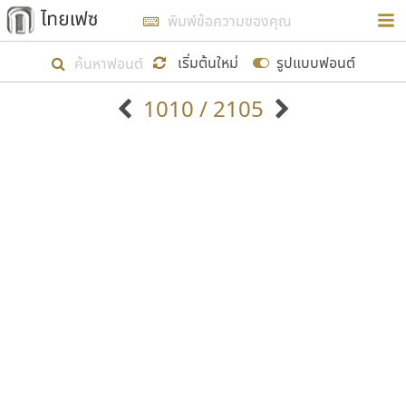
การในรูปแบบใหม่เพื่อใช้เป็นแนวทางในการศึกษารูป
ร่างหน้าตาของฟอนต์ไทยสำหรับการเรียนรู้เพื่อเริ่ม
เริ่มต้นใหม่
รูปแบบฟอนต์
สร้างฟอนต์ของตัวเอง ในเดือนมีนาคม พ.ศ. ๒๕๖๒ จึง
1010 / 2105
ได้เริ่ม ไทยเฟซ นี้ขึ้นมา
ตัวอักษรมีหัวขมวด
แบบตัวอักษรหัวบัว
แสดงผลแบบลิสต์
ตัวอักษรไม่มีหัวขมวด
แบบตัวอักษรหัวบอด
9
A
B
C
D
E
F
G
H
I
J
ฟอนต์ยอดนิยม
แบบตัวอักษรเกาหลี
เป้าหมายที่ยังคงดำเนินไปอยู่ คือการเพิ่มฟอนต์ไทย
K
L
M
N
O
P
Q
R
S
T
U
ฟอนต์ล้านดาวน์โหลด
แบบตัวอักษรเส้นขอบ
เข้าไปให้ได้อย่างน้อยเดือนละ ๓๐ ฟอนต์ นั่นหมายถึง
ระบบปฏิบัติการ
แบบตัวอักษรแฟนซี
V
W
Y
Z
อัตลักษณ์องค์กร
แบบตัวอักษรโบราณ
ปลายปี พ.ศ. ๒๕๖๒ จะมีฟอนต์ไม่ต่ำกว่า ๔๐๐ ฟอนต์ใน
แบบตัวการ์ตูน
แบบตัวเขียนพู่กัน
ก
ข
ค
จ
ฉ
ช
ซ
ฌ
ด
ต
ถ
ระบบ หวังว่า นอกจากจะเป็นประโยชน์ต่อตนเองแล้ว
แบบตัวดิสเพลย์
แบบตัวเนื้อความ
จะมีประโยชน์กับผู้อื่นได้บ้าง ไม่มากก็น้อย
แบบตัวประดิษฐ์
แบบตัวเหลี่ยม
ท
ธ
น
บ
ป
ผ
พ
ฟ
ภ
ม
ย
แบบตัวพิกเซล
แบบปลายมน
ร
ฤ
ล
ว
ศ
ส
ห
อ
ฮ
แบบตัวพิมพ์ดีด
แบบปลายแหลม
ขอขอบคุณ
แบบตัวมีเชิงฐาน
แบบปากกาหัวตัด
แบบตัวอักษรจีน
แบบฟอนต์ซิ่ง
แบบตัวอักษรซ้อนเงา
แบบลายมือผู้ใหญ่