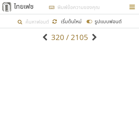
การในรูปแบบใหม่เพื่อใช้เป็นแนวทางในการศึกษารูป
ร่างหน้าตาของฟอนต์ไทยสำหรับการเรียนรู้เพื่อเริ่ม
เริ่มต้นใหม่
รูปแบบฟอนต์
สร้างฟอนต์ของตัวเอง ในเดือนมีนาคม พ.ศ. ๒๕๖๒ จึง
320 / 2105
ได้เริ่ม ไทยเฟซ นี้ขึ้นมา
ตัวอักษรมีหัวขมวด
แบบตัวอักษรหัวบัว
แสดงผลแบบลิสต์
ตัวอักษรไม่มีหัวขมวด
แบบตัวอักษรหัวบอด
9
A
B
C
D
E
F
G
H
I
J
ฟอนต์ยอดนิยม
แบบตัวอักษรเกาหลี
เป้าหมายที่ยังคงดำเนินไปอยู่ คือการเพิ่มฟอนต์ไทย
K
L
M
N
O
P
Q
R
S
T
U
ฟอนต์ล้านดาวน์โหลด
แบบตัวอักษรเส้นขอบ
เข้าไปให้ได้อย่างน้อยเดือนละ ๓๐ ฟอนต์ นั่นหมายถึง
ระบบปฏิบัติการ
แบบตัวอักษรแฟนซี
V
W
Y
Z
อัตลักษณ์องค์กร
แบบตัวอักษรโบราณ
ปลายปี พ.ศ. ๒๕๖๒ จะมีฟอนต์ไม่ต่ำกว่า ๔๐๐ ฟอนต์ใน
แบบตัวการ์ตูน
แบบตัวเขียนพู่กัน
ก
ข
ค
จ
ฉ
ช
ซ
ฌ
ด
ต
ถ
ระบบ หวังว่า นอกจากจะเป็นประโยชน์ต่อตนเองแล้ว
แบบตัวดิสเพลย์
แบบตัวเนื้อความ
จะมีประโยชน์กับผู้อื่นได้บ้าง ไม่มากก็น้อย
แบบตัวประดิษฐ์
แบบตัวเหลี่ยม
ท
ธ
น
บ
ป
ผ
พ
ฟ
ภ
ม
ย
แบบตัวพิกเซล
แบบปลายมน
ร
ฤ
ล
ว
ศ
ส
ห
อ
ฮ
แบบตัวพิมพ์ดีด
แบบปลายแหลม
ขอขอบคุณ
แบบตัวมีเชิงฐาน
แบบปากกาหัวตัด
แบบตัวอักษรจีน
แบบฟอนต์ซิ่ง
แบบตัวอักษรซ้อนเงา
แบบลายมือผู้ใหญ่