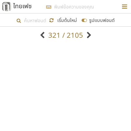
การในรูปแบบใหม่เพื่อใช้เป็นแนวทางในการศึกษารูป
ร่างหน้าตาของฟอนต์ไทยสำหรับการเรียนรู้เพื่อเริ่ม
เริ่มต้นใหม่
รูปแบบฟอนต์
สร้างฟอนต์ของตัวเอง ในเดือนมีนาคม พ.ศ. ๒๕๖๒ จึง
321 / 2105
ได้เริ่ม ไทยเฟซ นี้ขึ้นมา
ตัวอักษรมีหัวขมวด
แบบตัวอักษรหัวบัว
แสดงผลแบบลิสต์
ตัวอักษรไม่มีหัวขมวด
แบบตัวอักษรหัวบอด
9
A
B
C
D
E
F
G
H
I
J
ฟอนต์ยอดนิยม
แบบตัวอักษรเกาหลี
เป้าหมายที่ยังคงดำเนินไปอยู่ คือการเพิ่มฟอนต์ไทย
K
L
M
N
O
P
Q
R
S
T
U
ฟอนต์ล้านดาวน์โหลด
แบบตัวอักษรเส้นขอบ
เข้าไปให้ได้อย่างน้อยเดือนละ ๓๐ ฟอนต์ นั่นหมายถึง
ระบบปฏิบัติการ
แบบตัวอักษรแฟนซี
V
W
Y
Z
อัตลักษณ์องค์กร
แบบตัวอักษรโบราณ
ปลายปี พ.ศ. ๒๕๖๒ จะมีฟอนต์ไม่ต่ำกว่า ๔๐๐ ฟอนต์ใน
แบบตัวการ์ตูน
แบบตัวเขียนพู่กัน
ก
ข
ค
จ
ฉ
ช
ซ
ฌ
ด
ต
ถ
ระบบ หวังว่า นอกจากจะเป็นประโยชน์ต่อตนเองแล้ว
แบบตัวดิสเพลย์
แบบตัวเนื้อความ
จะมีประโยชน์กับผู้อื่นได้บ้าง ไม่มากก็น้อย
แบบตัวประดิษฐ์
แบบตัวเหลี่ยม
ท
ธ
น
บ
ป
ผ
พ
ฟ
ภ
ม
ย
แบบตัวพิกเซล
แบบปลายมน
ร
ฤ
ล
ว
ศ
ส
ห
อ
ฮ
แบบตัวพิมพ์ดีด
แบบปลายแหลม
ขอขอบคุณ
แบบตัวมีเชิงฐาน
แบบปากกาหัวตัด
แบบตัวอักษรจีน
แบบฟอนต์ซิ่ง
แบบตัวอักษรซ้อนเงา
แบบลายมือผู้ใหญ่