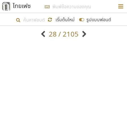
การในรูปแบบใหม่เพื่อใช้เป็นแนวทางในการศึกษารูป
ร่างหน้าตาของฟอนต์ไทยสำหรับการเรียนรู้เพื่อเริ่ม
เริ่มต้นใหม่
รูปแบบฟอนต์
สร้างฟอนต์ของตัวเอง ในเดือนมีนาคม พ.ศ. ๒๕๖๒ จึง
28 / 2105
ได้เริ่ม ไทยเฟซ นี้ขึ้นมา
ตัวอักษรมีหัวขมวด
แบบตัวอักษรหัวบัว
แสดงผลแบบลิสต์
ตัวอักษรไม่มีหัวขมวด
แบบตัวอักษรหัวบอด
9
A
B
C
D
E
F
G
H
I
J
ฟอนต์ยอดนิยม
แบบตัวอักษรเกาหลี
เป้าหมายที่ยังคงดำเนินไปอยู่ คือการเพิ่มฟอนต์ไทย
K
L
M
N
O
P
Q
R
S
T
U
ฟอนต์ล้านดาวน์โหลด
แบบตัวอักษรเส้นขอบ
เข้าไปให้ได้อย่างน้อยเดือนละ ๓๐ ฟอนต์ นั่นหมายถึง
ระบบปฏิบัติการ
แบบตัวอักษรแฟนซี
V
W
Y
Z
อัตลักษณ์องค์กร
แบบตัวอักษรโบราณ
ปลายปี พ.ศ. ๒๕๖๒ จะมีฟอนต์ไม่ต่ำกว่า ๔๐๐ ฟอนต์ใน
แบบตัวการ์ตูน
แบบตัวเขียนพู่กัน
ก
ข
ค
จ
ฉ
ช
ซ
ฌ
ด
ต
ถ
ระบบ หวังว่า นอกจากจะเป็นประโยชน์ต่อตนเองแล้ว
แบบตัวดิสเพลย์
แบบตัวเนื้อความ
จะมีประโยชน์กับผู้อื่นได้บ้าง ไม่มากก็น้อย
แบบตัวประดิษฐ์
แบบตัวเหลี่ยม
ท
ธ
น
บ
ป
ผ
พ
ฟ
ภ
ม
ย
แบบตัวพิกเซล
แบบปลายมน
ร
ฤ
ล
ว
ศ
ส
ห
อ
ฮ
แบบตัวพิมพ์ดีด
แบบปลายแหลม
ขอขอบคุณ
แบบตัวมีเชิงฐาน
แบบปากกาหัวตัด
แบบตัวอักษรจีน
แบบฟอนต์ซิ่ง
แบบตัวอักษรซ้อนเงา
แบบลายมือผู้ใหญ่