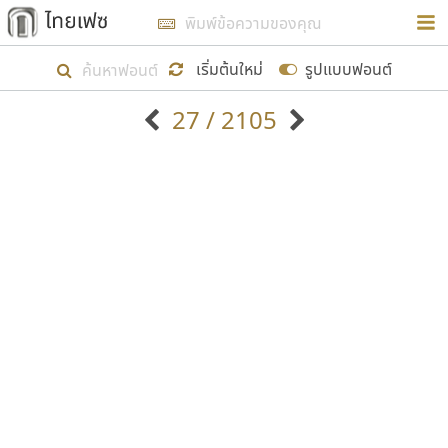
การในรูปแบบใหม่เพื่อใช้เป็นแนวทางในการศึกษารูป
ร่างหน้าตาของฟอนต์ไทยสำหรับการเรียนรู้เพื่อเริ่ม
เริ่มต้นใหม่
รูปแบบฟอนต์
สร้างฟอนต์ของตัวเอง ในเดือนมีนาคม พ.ศ. ๒๕๖๒ จึง
27 / 2105
ได้เริ่ม ไทยเฟซ นี้ขึ้นมา
ตัวอักษรมีหัวขมวด
แบบตัวอักษรหัวบัว
แสดงผลแบบลิสต์
ตัวอักษรไม่มีหัวขมวด
แบบตัวอักษรหัวบอด
9
A
B
C
D
E
F
G
H
I
J
ฟอนต์ยอดนิยม
แบบตัวอักษรเกาหลี
เป้าหมายที่ยังคงดำเนินไปอยู่ คือการเพิ่มฟอนต์ไทย
K
L
M
N
O
P
Q
R
S
T
U
ฟอนต์ล้านดาวน์โหลด
แบบตัวอักษรเส้นขอบ
เข้าไปให้ได้อย่างน้อยเดือนละ ๓๐ ฟอนต์ นั่นหมายถึง
ระบบปฏิบัติการ
แบบตัวอักษรแฟนซี
V
W
Y
Z
อัตลักษณ์องค์กร
แบบตัวอักษรโบราณ
ปลายปี พ.ศ. ๒๕๖๒ จะมีฟอนต์ไม่ต่ำกว่า ๔๐๐ ฟอนต์ใน
แบบตัวการ์ตูน
แบบตัวเขียนพู่กัน
ก
ข
ค
จ
ฉ
ช
ซ
ฌ
ด
ต
ถ
ระบบ หวังว่า นอกจากจะเป็นประโยชน์ต่อตนเองแล้ว
แบบตัวดิสเพลย์
แบบตัวเนื้อความ
จะมีประโยชน์กับผู้อื่นได้บ้าง ไม่มากก็น้อย
แบบตัวประดิษฐ์
แบบตัวเหลี่ยม
ท
ธ
น
บ
ป
ผ
พ
ฟ
ภ
ม
ย
แบบตัวพิกเซล
แบบปลายมน
ร
ฤ
ล
ว
ศ
ส
ห
อ
ฮ
แบบตัวพิมพ์ดีด
แบบปลายแหลม
ขอขอบคุณ
แบบตัวมีเชิงฐาน
แบบปากกาหัวตัด
แบบตัวอักษรจีน
แบบฟอนต์ซิ่ง
แบบตัวอักษรซ้อนเงา
แบบลายมือผู้ใหญ่