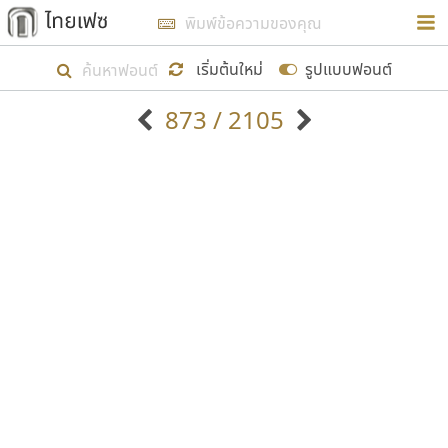
การในรูปแบบใหม่เพื่อใช้เป็นแนวทางในการศึกษารูป
ร่างหน้าตาของฟอนต์ไทยสำหรับการเรียนรู้เพื่อเริ่ม
เริ่มต้นใหม่
รูปแบบฟอนต์
สร้างฟอนต์ของตัวเอง ในเดือนมีนาคม พ.ศ. ๒๕๖๒ จึง
873 / 2105
ได้เริ่ม ไทยเฟซ นี้ขึ้นมา
ตัวอักษรมีหัวขมวด
แบบตัวอักษรหัวบัว
แสดงผลแบบลิสต์
ตัวอักษรไม่มีหัวขมวด
แบบตัวอักษรหัวบอด
9
A
B
C
D
E
F
G
H
I
J
ฟอนต์ยอดนิยม
แบบตัวอักษรเกาหลี
เป้าหมายที่ยังคงดำเนินไปอยู่ คือการเพิ่มฟอนต์ไทย
K
L
M
N
O
P
Q
R
S
T
U
ฟอนต์ล้านดาวน์โหลด
แบบตัวอักษรเส้นขอบ
เข้าไปให้ได้อย่างน้อยเดือนละ ๓๐ ฟอนต์ นั่นหมายถึง
ระบบปฏิบัติการ
แบบตัวอักษรแฟนซี
V
W
Y
Z
อัตลักษณ์องค์กร
แบบตัวอักษรโบราณ
ปลายปี พ.ศ. ๒๕๖๒ จะมีฟอนต์ไม่ต่ำกว่า ๔๐๐ ฟอนต์ใน
แบบตัวการ์ตูน
แบบตัวเขียนพู่กัน
ก
ข
ค
จ
ฉ
ช
ซ
ฌ
ด
ต
ถ
ระบบ หวังว่า นอกจากจะเป็นประโยชน์ต่อตนเองแล้ว
แบบตัวดิสเพลย์
แบบตัวเนื้อความ
จะมีประโยชน์กับผู้อื่นได้บ้าง ไม่มากก็น้อย
แบบตัวประดิษฐ์
แบบตัวเหลี่ยม
ท
ธ
น
บ
ป
ผ
พ
ฟ
ภ
ม
ย
แบบตัวพิกเซล
แบบปลายมน
ร
ฤ
ล
ว
ศ
ส
ห
อ
ฮ
แบบตัวพิมพ์ดีด
แบบปลายแหลม
ขอขอบคุณ
แบบตัวมีเชิงฐาน
แบบปากกาหัวตัด
แบบตัวอักษรจีน
แบบฟอนต์ซิ่ง
แบบตัวอักษรซ้อนเงา
แบบลายมือผู้ใหญ่