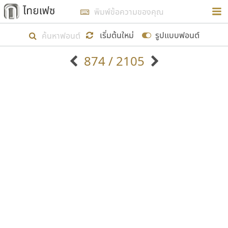
การในรูปแบบใหม่เพื่อใช้เป็นแนวทางในการศึกษารูป
ร่างหน้าตาของฟอนต์ไทยสำหรับการเรียนรู้เพื่อเริ่ม
เริ่มต้นใหม่
รูปแบบฟอนต์
สร้างฟอนต์ของตัวเอง ในเดือนมีนาคม พ.ศ. ๒๕๖๒ จึง
874 / 2105
ได้เริ่ม ไทยเฟซ นี้ขึ้นมา
ตัวอักษรมีหัวขมวด
แบบตัวอักษรหัวบัว
แสดงผลแบบลิสต์
ตัวอักษรไม่มีหัวขมวด
แบบตัวอักษรหัวบอด
9
A
B
C
D
E
F
G
H
I
J
ฟอนต์ยอดนิยม
แบบตัวอักษรเกาหลี
เป้าหมายที่ยังคงดำเนินไปอยู่ คือการเพิ่มฟอนต์ไทย
K
L
M
N
O
P
Q
R
S
T
U
ฟอนต์ล้านดาวน์โหลด
แบบตัวอักษรเส้นขอบ
เข้าไปให้ได้อย่างน้อยเดือนละ ๓๐ ฟอนต์ นั่นหมายถึง
ระบบปฏิบัติการ
แบบตัวอักษรแฟนซี
V
W
Y
Z
อัตลักษณ์องค์กร
แบบตัวอักษรโบราณ
ปลายปี พ.ศ. ๒๕๖๒ จะมีฟอนต์ไม่ต่ำกว่า ๔๐๐ ฟอนต์ใน
แบบตัวการ์ตูน
แบบตัวเขียนพู่กัน
ก
ข
ค
จ
ฉ
ช
ซ
ฌ
ด
ต
ถ
ระบบ หวังว่า นอกจากจะเป็นประโยชน์ต่อตนเองแล้ว
แบบตัวดิสเพลย์
แบบตัวเนื้อความ
จะมีประโยชน์กับผู้อื่นได้บ้าง ไม่มากก็น้อย
แบบตัวประดิษฐ์
แบบตัวเหลี่ยม
ท
ธ
น
บ
ป
ผ
พ
ฟ
ภ
ม
ย
แบบตัวพิกเซล
แบบปลายมน
ร
ฤ
ล
ว
ศ
ส
ห
อ
ฮ
แบบตัวพิมพ์ดีด
แบบปลายแหลม
ขอขอบคุณ
แบบตัวมีเชิงฐาน
แบบปากกาหัวตัด
แบบตัวอักษรจีน
แบบฟอนต์ซิ่ง
แบบตัวอักษรซ้อนเงา
แบบลายมือผู้ใหญ่