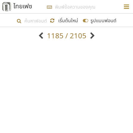
การในรูปแบบใหม่เพื่อใช้เป็นแนวทางในการศึกษารูป
ร่างหน้าตาของฟอนต์ไทยสำหรับการเรียนรู้เพื่อเริ่ม
เริ่มต้นใหม่
รูปแบบฟอนต์
สร้างฟอนต์ของตัวเอง ในเดือนมีนาคม พ.ศ. ๒๕๖๒ จึง
1185 / 2105
ได้เริ่ม ไทยเฟซ นี้ขึ้นมา
ตัวอักษรมีหัวขมวด
แบบตัวอักษรหัวบัว
แสดงผลแบบลิสต์
ตัวอักษรไม่มีหัวขมวด
แบบตัวอักษรหัวบอด
9
A
B
C
D
E
F
G
H
I
J
ฟอนต์ยอดนิยม
แบบตัวอักษรเกาหลี
เป้าหมายที่ยังคงดำเนินไปอยู่ คือการเพิ่มฟอนต์ไทย
K
L
M
N
O
P
Q
R
S
T
U
ฟอนต์ล้านดาวน์โหลด
แบบตัวอักษรเส้นขอบ
เข้าไปให้ได้อย่างน้อยเดือนละ ๓๐ ฟอนต์ นั่นหมายถึง
ระบบปฏิบัติการ
แบบตัวอักษรแฟนซี
V
W
Y
Z
อัตลักษณ์องค์กร
แบบตัวอักษรโบราณ
ปลายปี พ.ศ. ๒๕๖๒ จะมีฟอนต์ไม่ต่ำกว่า ๔๐๐ ฟอนต์ใน
แบบตัวการ์ตูน
แบบตัวเขียนพู่กัน
ก
ข
ค
จ
ฉ
ช
ซ
ฌ
ด
ต
ถ
ระบบ หวังว่า นอกจากจะเป็นประโยชน์ต่อตนเองแล้ว
แบบตัวดิสเพลย์
แบบตัวเนื้อความ
จะมีประโยชน์กับผู้อื่นได้บ้าง ไม่มากก็น้อย
แบบตัวประดิษฐ์
แบบตัวเหลี่ยม
ท
ธ
น
บ
ป
ผ
พ
ฟ
ภ
ม
ย
แบบตัวพิกเซล
แบบปลายมน
ร
ฤ
ล
ว
ศ
ส
ห
อ
ฮ
แบบตัวพิมพ์ดีด
แบบปลายแหลม
ขอขอบคุณ
แบบตัวมีเชิงฐาน
แบบปากกาหัวตัด
แบบตัวอักษรจีน
แบบฟอนต์ซิ่ง
แบบตัวอักษรซ้อนเงา
แบบลายมือผู้ใหญ่