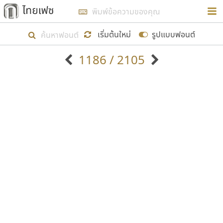
การในรูปแบบใหม่เพื่อใช้เป็นแนวทางในการศึกษารูป
ร่างหน้าตาของฟอนต์ไทยสำหรับการเรียนรู้เพื่อเริ่ม
เริ่มต้นใหม่
รูปแบบฟอนต์
สร้างฟอนต์ของตัวเอง ในเดือนมีนาคม พ.ศ. ๒๕๖๒ จึง
1186 / 2105
ได้เริ่ม ไทยเฟซ นี้ขึ้นมา
ตัวอักษรมีหัวขมวด
แบบตัวอักษรหัวบัว
แสดงผลแบบลิสต์
ตัวอักษรไม่มีหัวขมวด
แบบตัวอักษรหัวบอด
9
A
B
C
D
E
F
G
H
I
J
ฟอนต์ยอดนิยม
แบบตัวอักษรเกาหลี
เป้าหมายที่ยังคงดำเนินไปอยู่ คือการเพิ่มฟอนต์ไทย
K
L
M
N
O
P
Q
R
S
T
U
ฟอนต์ล้านดาวน์โหลด
แบบตัวอักษรเส้นขอบ
เข้าไปให้ได้อย่างน้อยเดือนละ ๓๐ ฟอนต์ นั่นหมายถึง
ระบบปฏิบัติการ
แบบตัวอักษรแฟนซี
V
W
Y
Z
อัตลักษณ์องค์กร
แบบตัวอักษรโบราณ
ปลายปี พ.ศ. ๒๕๖๒ จะมีฟอนต์ไม่ต่ำกว่า ๔๐๐ ฟอนต์ใน
แบบตัวการ์ตูน
แบบตัวเขียนพู่กัน
ก
ข
ค
จ
ฉ
ช
ซ
ฌ
ด
ต
ถ
ระบบ หวังว่า นอกจากจะเป็นประโยชน์ต่อตนเองแล้ว
แบบตัวดิสเพลย์
แบบตัวเนื้อความ
จะมีประโยชน์กับผู้อื่นได้บ้าง ไม่มากก็น้อย
แบบตัวประดิษฐ์
แบบตัวเหลี่ยม
ท
ธ
น
บ
ป
ผ
พ
ฟ
ภ
ม
ย
แบบตัวพิกเซล
แบบปลายมน
ร
ฤ
ล
ว
ศ
ส
ห
อ
ฮ
แบบตัวพิมพ์ดีด
แบบปลายแหลม
ขอขอบคุณ
แบบตัวมีเชิงฐาน
แบบปากกาหัวตัด
แบบตัวอักษรจีน
แบบฟอนต์ซิ่ง
แบบตัวอักษรซ้อนเงา
แบบลายมือผู้ใหญ่